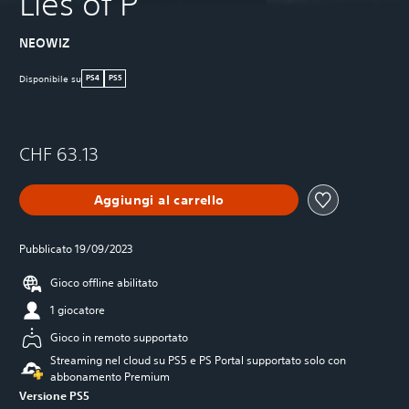
Lies of P
NEOWIZ
Disponibile su
PS4
PS5
CHF 63.13
Aggiungi al carrello
Pubblicato 19/09/2023
Gioco offline abilitato
1 giocatore
Gioco in remoto supportato
Streaming nel cloud su PS5 e PS Portal supportato solo con
abbonamento Premium
Versione PS5