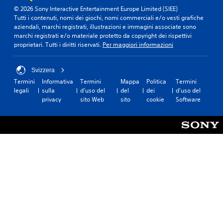
© 2026 Sony Interactive Entertainment Europe Limited (SIEE)
Tutti i contenuti, nomi dei giochi, nomi commerciali e/o vesti grafiche
aziendali, marchi registrati, illustrazioni e immagini associate sono
marchi registrati e/o materiale protetto da copyright dei rispettivi
proprietari. Tutti i diritti riservati.
Per maggiori informazioni
Svizzera
Termini
Informativa
Termini
Mappa
Politica
Termini
legali
sulla
d'uso del
del
dei
d'uso del
privacy
sito Web
sito
cookie
Software