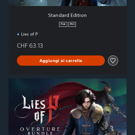
t
i
Standard Edition
o
n
PS4
PS5
Lies of P
CHF 63.13
Aggiungi al carrello
L
i
e
s
o
f
P
:
O
v