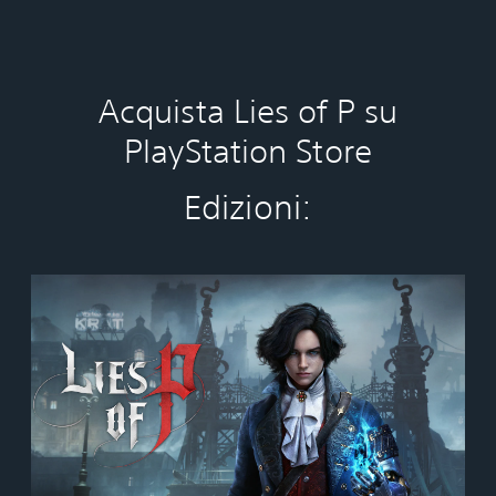
Acquista Lies of P su
PlayStation Store
Edizioni:
S
t
a
n
d
a
r
d
E
d
i