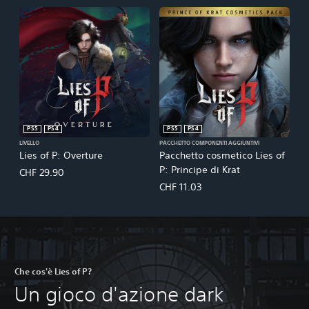
PS5
PS4
PS5
PS4
LIVELLO
PACCHETTO COMPONENTI AGGIUNTIVI
Lies of P: Overture
Pacchetto cosmetico Lies of
P: Principe di Krat
CHF 29.90
CHF 11.03
Che cos'è Lies of P?
Un gioco d'azione dark