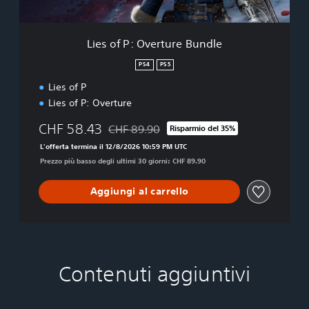
e
r
t
Lies of P: Overture Bundle
u
r
PS4
PS5
e
Lies of P
B
u
Lies of P: Overture
n
d
CHF 58.43
CHF 89.90
Risparmio del 35%
Scontato dal prezzo originale di CHF 89.90
l
L'offerta termina il 12/8/2026 10:59 PM UTC
e
Prezzo più basso degli ultimi 30 giorni: CHF 89.90
Aggiungi al carrello
Contenuti aggiuntivi