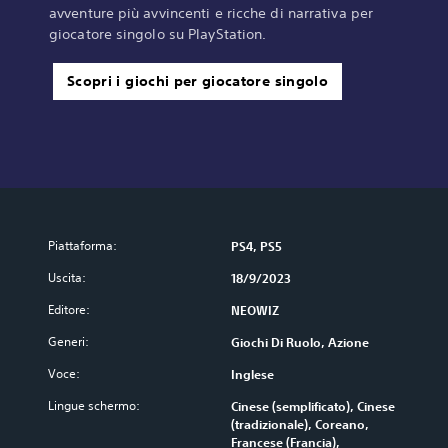
avventure più avvincenti e ricche di narrativa per
giocatore singolo su PlayStation.
Scopri i giochi per giocatore singolo
Piattaforma:
PS4, PS5
Uscita:
18/9/2023
Editore:
NEOWIZ
Generi:
Giochi Di Ruolo, Azione
Voce:
Inglese
Lingue schermo:
Cinese (semplificato), Cinese
(tradizionale), Coreano,
Francese (Francia),