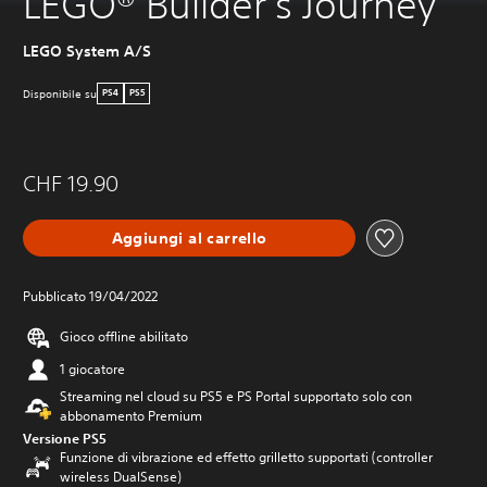
LEGO® Builder's Journey
LEGO System A/S
Disponibile su
PS4
PS5
CHF 19.90
Aggiungi al carrello
Pubblicato 19/04/2022
Gioco offline abilitato
1 giocatore
Streaming nel cloud su PS5 e PS Portal supportato solo con
abbonamento Premium
Versione PS5
Funzione di vibrazione ed effetto grilletto supportati (controller
wireless DualSense)