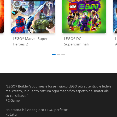
LEGO® Marvel Super
LEGO® DC
Heroes 2
Supercriminali
“LEGO® Builder’s Journey è forse il gioco LEGO più autentico e fedele
mai creato, in quanto cattura ogni magnifico aspetto del materiale
su cui si basa.”
PC Gamer
“In pratica è il videogioco LEGO perfetto”
Kotaku