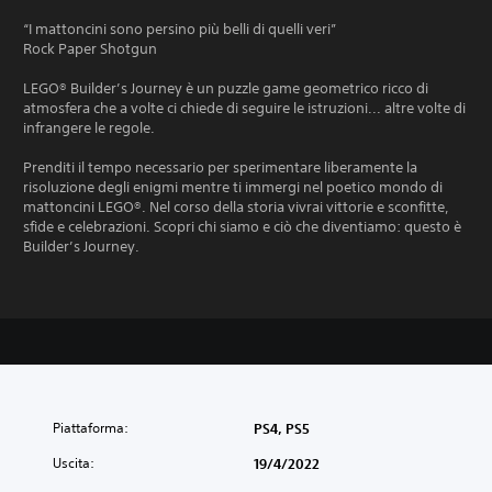
“I mattoncini sono persino più belli di quelli veri”
Rock Paper Shotgun
LEGO® Builder’s Journey è un puzzle game geometrico ricco di
atmosfera che a volte ci chiede di seguire le istruzioni... altre volte di
infrangere le regole.
Prenditi il tempo necessario per sperimentare liberamente la
risoluzione degli enigmi mentre ti immergi nel poetico mondo di
mattoncini LEGO®. Nel corso della storia vivrai vittorie e sconfitte,
sfide e celebrazioni. Scopri chi siamo e ciò che diventiamo: questo è
Builder’s Journey.
Piattaforma:
PS4, PS5
Uscita:
19/4/2022