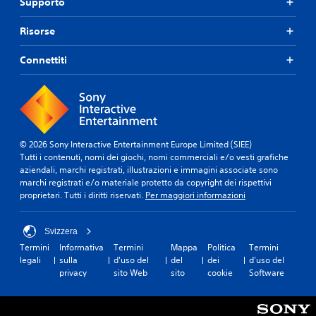
Supporto
Risorse
Connettiti
© 2026 Sony Interactive Entertainment Europe Limited (SIEE)
Tutti i contenuti, nomi dei giochi, nomi commerciali e/o vesti grafiche
aziendali, marchi registrati, illustrazioni e immagini associate sono
marchi registrati e/o materiale protetto da copyright dei rispettivi
proprietari. Tutti i diritti riservati.
Per maggiori informazioni
Svizzera
Termini
Informativa
Termini
Mappa
Politica
Termini
legali
sulla
d'uso del
del
dei
d'uso del
privacy
sito Web
sito
cookie
Software