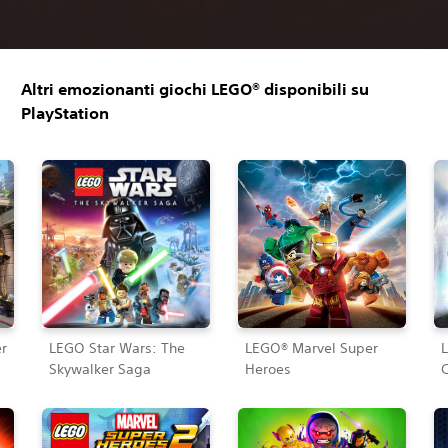
Altri emozionanti giochi LEGO® disponibili su
PlayStation
r
LEGO Star Wars: The
LEGO® Marvel Super
Skywalker Saga
Heroes
C