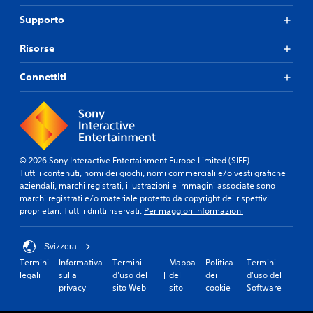
Supporto
Risorse
Connettiti
© 2026 Sony Interactive Entertainment Europe Limited (SIEE)
Tutti i contenuti, nomi dei giochi, nomi commerciali e/o vesti grafiche
aziendali, marchi registrati, illustrazioni e immagini associate sono
marchi registrati e/o materiale protetto da copyright dei rispettivi
proprietari. Tutti i diritti riservati.
Per maggiori informazioni
Svizzera
Termini
Informativa
Termini
Mappa
Politica
Termini
legali
sulla
d'uso del
del
dei
d'uso del
privacy
sito Web
sito
cookie
Software