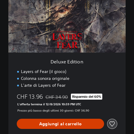
l
u
x
e
E
d
i
t
i
o
n
Deluxe Edition
Layers of Fear (il gioco)
Colonna sonora originale
L’arte di Layers of Fear
CHF 13.96
CHF 34.90
Risparmio del 60%
Scontato dal prezzo originale di CHF 34.90
L'offerta termina il 12/8/2026 10:59 PM UTC
Prezzo più basso degli ultimi 30 giorni: CHF 34.90
Aggiungi al carrello