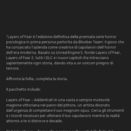
"Layers of Fear è l’edizione definitiva della premiata serie horror
psicologica in prima persona partorita da Bloober Team: il gioco che
ha consacrato l’azienda come creatrice di capolavori dell’horror
dell’era moderna. Basato su Unreal Engine 5, fonde Layers of Fear,
Layers of Fear 2, tutti i DLC e i nuovi capitoli che intrecciano
sapientemente ogni storia, dando vita a un unicum pregno di
terrore.
Affronta la follia, completa la storia.
Il pacchetto include:
Layers of Fear – Addentrati in una vasta e sempre mutevole
magione vittoriana nei panni del pittore, un artista divorato
dall’urgenza di completare il suo magnum opus. Cerca gli strumenti
e i ricordi necessari per ultimare il tuo capolavoro mentre la realtà
attorno a te si distorce e decade.