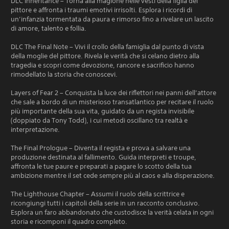
DLC Inheritance – Torna alla magione nelle vesti della figlia del
pittore e affronta i traumi emotivi irrisolti. Esplora i ricordi di
un’infanzia tormentata da paura e rimorso fino a rivelare un lascito
di amore, talento e follia.
DLC The Final Note – Vivi il crollo della famiglia dal punto di vista
della moglie del pittore. Rivela le verità che si celano dietro alla
tragedia e scopri come devozione, rancore e sacrificio hanno
rimodellato la storia che conoscevi.
Layers of Fear 2 – Conquista la luce dei riflettori nei panni dell’attore
che sale a bordo di un misterioso transatlantico per recitare il ruolo
più importante della sua vita, guidato da un regista invisibile
(doppiato da Tony Todd), i cui metodi oscillano tra realtà e
interpretazione.
The Final Prologue – Diventa il regista e prova a salvare una
produzione destinata al fallimento. Guida interpreti e troupe,
affronta le tue paure e preparati a pagare lo scotto della tua
ambizione mentre il set cede sempre più al caos e alla disperazione.
The Lighthouse Chapter – Assumi il ruolo della scrittrice e
ricongiungi tutti i capitoli della serie in un racconto conclusivo.
Esplora un faro abbandonato che custodisce la verità celata in ogni
storia e ricomponi il quadro completo.