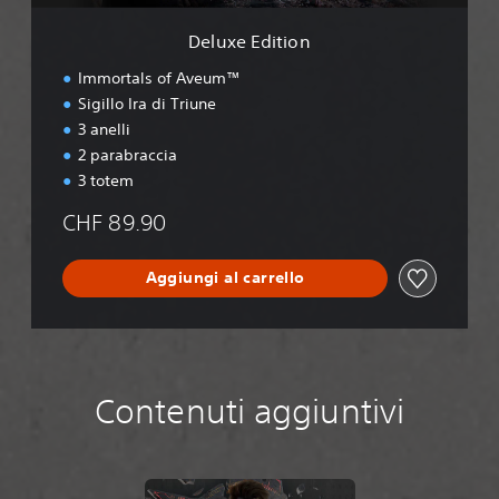
o
n
Deluxe Edition
Immortals of Aveum™
Sigillo Ira di Triune
3 anelli
2 parabraccia
3 totem
CHF 89.90
Aggiungi al carrello
Contenuti aggiuntivi