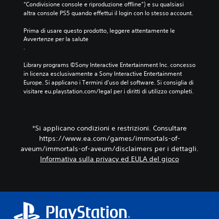
u
P
“Condivisione console e riproduzione offline”) e su qualsiasi 
i
p
g
d
a
altra console PS5 quando effettui il login con lo stesso account.
o
u
i
i
u
n
r
p
Prima di usare questo prodotto, leggere attentamente le 
o
e
s
e
r
Avvertenze per la salute
d
3
i
i
a
.
e
c
n
D
g
l
o
c
i
P
Library programs ©Sony Interactive Entertainment Inc. concesso 
l
l
i
o
u
in licenza esclusivamente a Sony Interactive Entertainment 
a
o
p
o
c
Europe. Si applicano i Termini d'uso del software. Si consiglia di 
s
r
a
i
o
visitare eu.playstation.com/legal per i diritti di utilizzo completi.
e
i
l
i
n
p
i
P
m
s
i
.
u
p
i
ù
o
o
*Si applicano condizioni e restrizioni. Consultare
b
i
i
s
i
m
m
https://www.ea.com/games/immortals-of-
t
l
p
e
aveum/immortals-of-aveum/disclaimers per i dettagli.
a
i
o
t
Informativa sulla privacy ed EULA del gioco
r
t
r
t
e
à
t
e
l
d
a
r
'
e
n
e
u
l
t
i
s
l
i
n
c
e
p
p