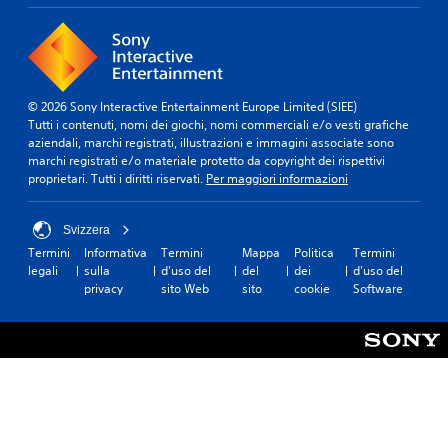
r
o
e
t
à
d
n
t
d
o
t
a
i
d
o
r
p
a
d
e
e
r
u
© 2026 Sony Interactive Entertainment Europe Limited (SIEE)
r
g
i
r
Tutti i contenuti, nomi dei giochi, nomi commerciali e/o vesti grafiche
c
o
s
a
aziendali, marchi registrati, illustrazioni e immagini associate sono
e
l
u
n
marchi registrati e/o materiale protetto da copyright dei rispettivi
p
a
l
t
proprietari. Tutti i diritti riservati.
Per maggiori informazioni
i
t
e
b
r
a
l
i
e
Svizzera
r
'
l
i
e
e
Termini
Informativa
Termini
Mappa
Politica
Termini
e
s
p
s
legali
sulla
d'uso del
del
dei
d'uso del
u
(
i
p
privacy
sito Web
sito
cookie
Software
o
b
ù
e
n
a
f
r
i
s
a
i
t
e
c
e
u
i
n
)
t
l
z
t
S
m
a
'
o
e
d
i
n