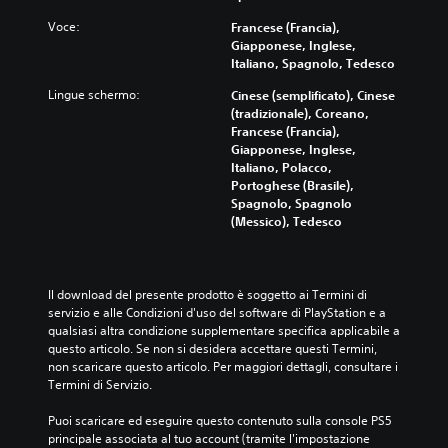
v
s
g
s
i
o
p
Voce:
Francese (Francia),
u
o
o
l
o
Giapponese, Inglese,
e
l
c
u
n
Italiano, Spagnolo, Tedesco
r
o
o
m
i
e
p
i
Lingue schermo:
Cinese (semplificato), Cinese
e
b
i
e
n
(tradizionale), Coreano,
d
i
c
r
q
Francese (Francia),
e
l
o
l
u
Giapponese, Inglese,
i
i
l
a
a
Italiano, Polacco,
s
o
o
s
l
Portoghese (Brasile),
i
p
r
t
s
Spagnolo, Spagnolo
n
z
i
o
i
(Messico), Tedesco
g
i
p
r
a
o
o
e
i
s
l
n
r
a
i
i
i
g
e
m
a
Il download del presente prodotto è soggetto ai Termini di 
d
i
i
o
u
servizio e alle Condizioni d'uso del software di PlayStation e a 
i
o
p
m
d
qualsiasi altra condizione supplementare specifica applicabile a 
r
c
e
e
i
questo articolo. Se non si desidera accettare questi Termini, 
e
a
r
n
o
non scaricare questo articolo. Per maggiori dettagli, consultare i 
g
r
s
t
.
Termini di Servizio.
o
e
o
o
l
,
n
.
Puoi scaricare ed eseguire questo contenuto sulla console PS5 
a
o
a
A
principale associata al tuo account (tramite l'impostazione 
z
p
g