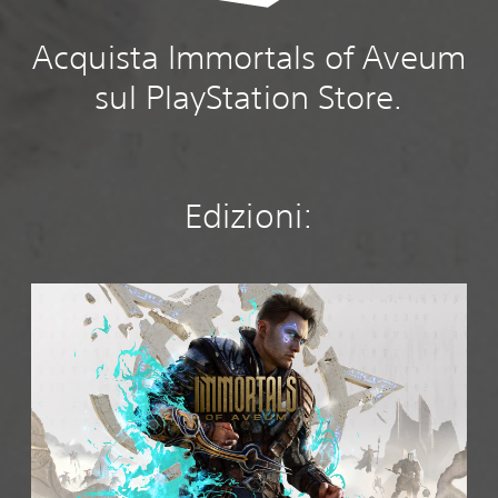
Acquista Immortals of Aveum
sul PlayStation Store.
Edizioni:
S
t
a
n
d
a
r
d
E
d