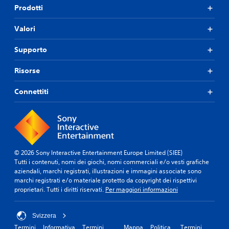
t
r
Prodotti
h
e
e
e
r
l
s
Valori
n
e
i
a
o
a
t
p
Supporto
u
i
z
g
v
i
Risorse
u
o
o
a
.
n
l
Connettiti
i
e
d
P
p
i
e
r
r
r
o
i
o
m
m
g
e
a
© 2026 Sony Interactive Entertainment Europe Limited (SIEE)
n
p
m
Tutti i contenuti, nomi dei giochi, nomi commerciali e/o vesti grafiche
i
p
o
aziendali, marchi registrati, illustrazioni e immagini associate sono
a
a
marchi registrati e/o materiale protetto da copyright dei rispettivi
r
l
t
proprietari. Tutti i diritti riservati.
Per maggiori informazioni
i
t
u
a
o
r
p
c
a
Svizzera
a
o
g
Termini
Informativa
Termini
Mappa
Politica
Termini