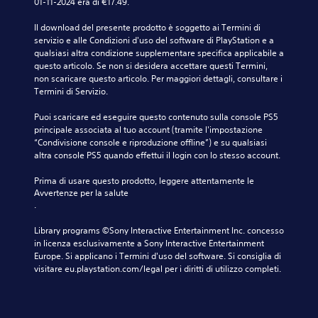
e
o
01-11-2024 era di €17.49.
e
a
u
n
n
n
t
d
e
a
Il download del presente prodotto è soggetto ai Termini di 
t
e
i
r
n
servizio e alle Condizioni d'uso del software di PlayStation e a 
e
v
o
a
d
qualsiasi altra condizione supplementare specifica applicabile a 
s
i
.
l
o
questo articolo. Se non si desidera accettare questi Termini, 
o
s
e
u
non scaricare questo articolo. Per maggiori dettagli, consultare i 
t
i
d
n
Termini di Servizio.
A
t
v
e
l
o
u
a
l
a
Puoi scaricare ed eseguire questo contenuto sulla console PS5 
t
d
m
g
y
principale associata al tuo account (tramite l'impostazione 
i
e
i
i
o
“Condivisione console e riproduzione offline”) e su qualsiasi 
t
n
o
o
u
altra console PS5 quando effettui il login con lo stesso account.
o
t
m
c
t
l
e
o
o
a
Prima di usare questo prodotto, leggere attentamente le 
a
o
s
Avvertenze per la salute
l
n
t
t
e
.
t
o
i
r
l
e
.
a
P
e
Library programs ©Sony Interactive Entertainment Inc. concesso 
r
m
u
z
in licenza esclusivamente a Sony Interactive Entertainment 
n
i
o
i
Europe. Si applicano i Termini d'uso del software. Si consiglia di 
a
t
i
o
visitare eu.playstation.com/legal per i diritti di utilizzo completi.
t
e
i
n
i
l
m
a
v
a
p
n
o
v
o