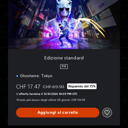
z
i
o
n
e
s
t
a
n
d
Edizione standard
a
r
PS5
d
Ghostwire: Tokyo
CHF 17.47
CHF 69.90
Risparmio del 75%
Scontato dal prezzo originale di CHF 69.90
L'offerta termina il 12/8/2026 10:59 PM UTC
Prezzo più basso degli ultimi 30 giorni: CHF 69.90
Aggiungi al carrello