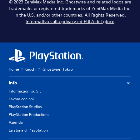
d
p
© 2023 ZeniMax Media Inc. Ghostwire and related logos are
i
s
o
r
trademarks or registered trademarks of ZeniMax Media Inc.
b
t
u
e
in the U.S. and/or other countries. All Rights Reserved.
r
a
n
i
a
r
Informativa sulla privacy ed EULA del gioco
l
m
z
e
i
p
i
l
v
o
o
'
e
s
n
u
l
t
e
s
l
a
d
c
o
t
e
i
p
o
l
t
r
o
Home
Giochi
Ghostwire: Tokyo
c
a
e
p
o
a
i
p
Info
n
u
m
u
t
d
p
Informazioni su SIE
r
r
i
o
e
Lavora con noi
o
o
s
p
l
i
PlayStation Studios
t
u
l
n
a
o
PlayStation Productions
e
m
t
i
Azienda
r
o
o
u
.
d
a
La storia di PlayStation
s
o
l
a
c