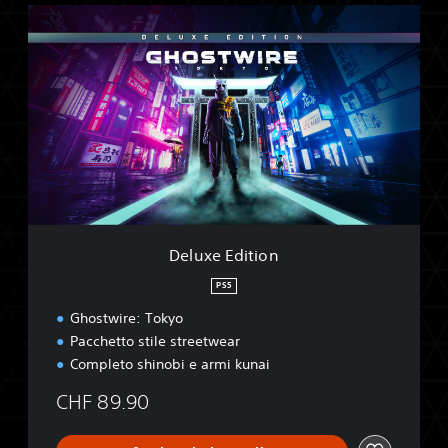
D
e
l
u
x
e
E
d
i
t
i
o
n
Deluxe Edition
PS5
Ghostwire: Tokyo
Pacchetto stile streetwear
Completo shinobi e armi kunai
CHF 89.90