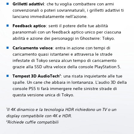
Grilletti adattivi
: che tu voglia combattere con armi
convenzionali o poteri sovrannaturali, i grilletti adattivi ti
lanciano immediatamente nell'azione.
Feedback aptico
: senti il potere delle tue abilità
paranormali con un feedback aptico unico per ciascuna
abilità e azione dei personaggi in Ghostwire: Tokyo.
Caricamento veloce
: entra in azione con tempi di
caricamento quasi istantanei e attraversa le strade
infestate di Tokyo senza alcun tempo di caricamento
grazie alla SSD ultra veloce della console PlayStation 5.
Tempest 3D AudioTech
: una risata inquietante alle tue
2
spalle. Un cane che abbaia in lontananza. L'audio 3D della
console PS5 ti farà immergere nelle sinistre strade di
questa versione unica di Tokyo.
Il 4K dinamico e la tecnologia HDR richiedono un TV o un
1
display compatibile con 4K e HDR.
Richiede cuffie compatibili
2