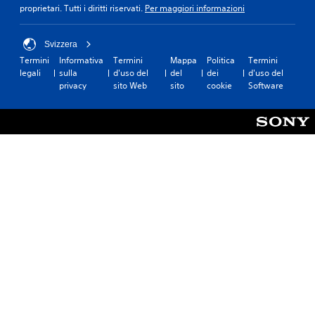
proprietari. Tutti i diritti riservati.
Per maggiori informazioni
Svizzera
Termini
Informativa
Termini
Mappa
Politica
Termini
legali
sulla
d'uso del
del
dei
d'uso del
privacy
sito Web
sito
cookie
Software