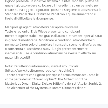
Il gioco presenta un intuitivo sistema di sintesi modello-puzzle nel
quale il giocatore deve collocare gli ingredienti su un pannello per
creare nuovi oggetti. I giocatori possono scegliere di utilizzare sia lo
Standard Panel che il Restricted Panel con il quale aumentano il
livello di difficoltà e le ricompense.
Manipola gli agenti atmosferici per aprire nuove vie
Tutte le regioni di Erde Wiege presentano condizioni
meteorologiche stabili, ma grazie all'aiuto di strumenti speciali sarai
in grado di modificarle. Modificare le condizioni atmosferiche ti
permetterà non solo di cambiare il consueto scenario di un'area ma
ti consentirà di accedere a nuovi luoghi precedentemente
inaccessibili. E se le condizioni atmosferiche avessero effetto sui
materiali raccolti?
Nota: Per ulteriori informazioni, visita il sito ufficiale:
(https://www.koeitecmoeurope.com/sophie2/)
Tenere presente che il gioco principale è attualmente acquistabile
come parte del set “Atelier Sophie 2: The Alchemist of the
Mysterious Dream Digital Deluxe Edition” e del set “Atelier Sophie 2:
The Alchemist of the Mysterious Dream Ultimate Edition”.