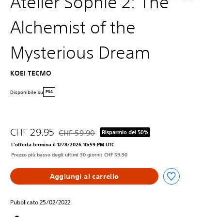
Atelier Sophie 2: The
Alchemist of the
Mysterious Dream
KOEI TECMO
Disponibile su
PS4
CHF 29.95
CHF 59.90
Risparmio del 50%
Scontato dal prezzo originale di CHF 59.90
L'offerta termina il 12/8/2026 10:59 PM UTC
Prezzo più basso degli ultimi 30 giorni: CHF 59.90
Aggiungi al carrello
Pubblicato 25/02/2022