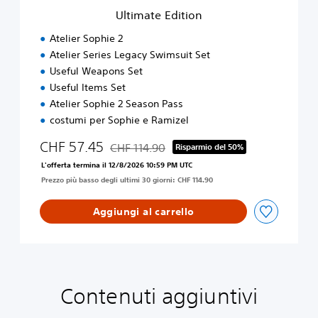
i
Ultimate Edition
o
n
Atelier Sophie 2
Atelier Series Legacy Swimsuit Set
Useful Weapons Set
Useful Items Set
Atelier Sophie 2 Season Pass
costumi per Sophie e Ramizel
CHF 57.45
CHF 114.90
Risparmio del 50%
Scontato dal prezzo originale di CHF 114.90
L'offerta termina il 12/8/2026 10:59 PM UTC
Prezzo più basso degli ultimi 30 giorni: CHF 114.90
Aggiungi al carrello
Contenuti aggiuntivi