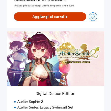
L'offerta termina il 12/8/2026 10:59 PM UTC
Prezzo più basso degli ultimi 30 giorni: CHF 59.90
Aggiungi al carrello
D
i
g
i
t
a
l
D
e
l
u
x
e
Digital Deluxe Edition
E
d
Atelier Sophie 2
i
Atelier Series Legacy Swimsuit Set
t