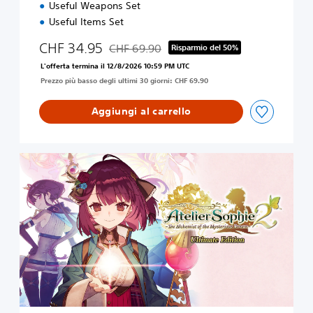
Useful Weapons Set
i
o
Useful Items Set
n
CHF 34.95
CHF 69.90
Risparmio del 50%
Scontato dal prezzo originale di CHF 69.90
L'offerta termina il 12/8/2026 10:59 PM UTC
Prezzo più basso degli ultimi 30 giorni: CHF 69.90
Aggiungi al carrello
U
l
t
i
m
a
t
e
E
d
i
t