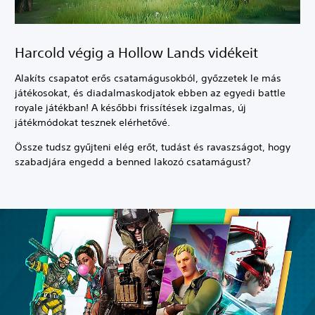
Harcold végig a Hollow Lands vidékeit
Alakíts csapatot erős csatamágusokból, győzzetek le más
játékosokat, és diadalmaskodjatok ebben az egyedi battle
royale játékban! A későbbi frissítések izgalmas, új
játékmódokat tesznek elérhetővé.
Össze tudsz gyűjteni elég erőt, tudást és ravaszságot, hogy
szabadjára engedd a benned lakozó csatamágust?