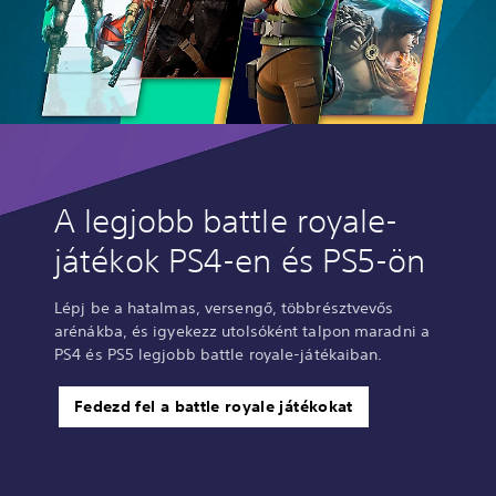
A legjobb battle royale-
játékok PS4-en és PS5-ön
Lépj be a hatalmas, versengő, többrésztvevős
arénákba, és igyekezz utolsóként talpon maradni a
PS4 és PS5 legjobb battle royale-játékaiban.
Fedezd fel a battle royale játékokat