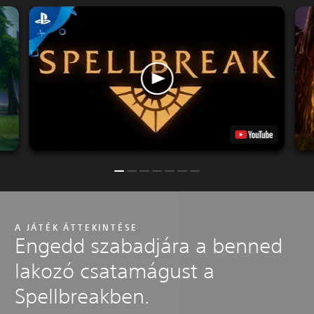
A JÁTÉK ÁTTEKINTÉSE
Engedd szabadjára a benned
lakozó csatamágust a
Spellbreakben.