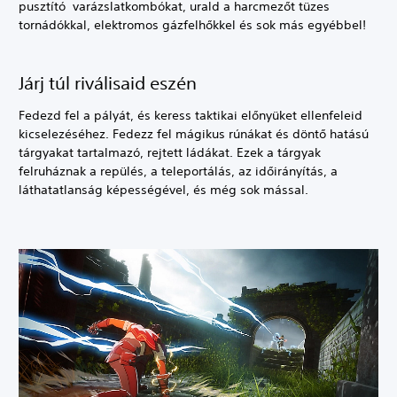
pusztító varázslatkombókat, urald a harcmezőt tüzes
tornádókkal, elektromos gázfelhőkkel és sok más egyébbel!
Járj túl riválisaid eszén
Fedezd fel a pályát, és keress taktikai előnyüket ellenfeleid
kicselezéséhez. Fedezz fel mágikus rúnákat és döntő hatású
tárgyakat tartalmazó, rejtett ládákat. Ezek a tárgyak
felruháznak a repülés, a teleportálás, az időirányítás, a
láthatatlanság képességével, és még sok mással.