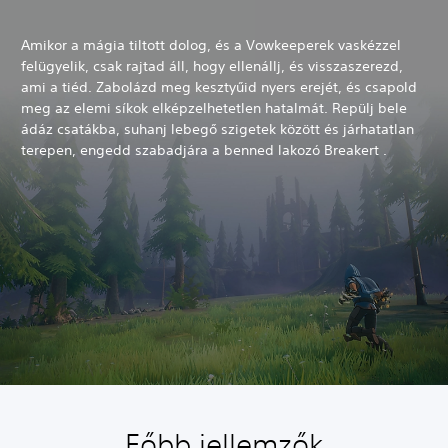
Amikor a mágia tiltott dolog, és a Vowkeeperek vaskézzel
felügyelik, csak rajtad áll, hogy ellenállj, és visszaszerezd,
ami a tiéd. Zabolázd meg kesztyűid nyers erejét, és csapold
meg az elemi síkok elképzelhetetlen hatalmát. Repülj bele
ádáz csatákba, suhanj lebegő szigetek között és járhatatlan
terepen, engedd szabadjára a benned lakozó Breakert .
Főbb jellemzők