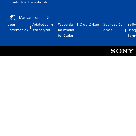
fenntartva.
További infó
Magyarország
Jogi
Adatvédelmi
Weboldal
Oldaltérkép
Sütikezelési
Soft
információk
szabályzat
használati
elvek
Usag
feltételei
Term