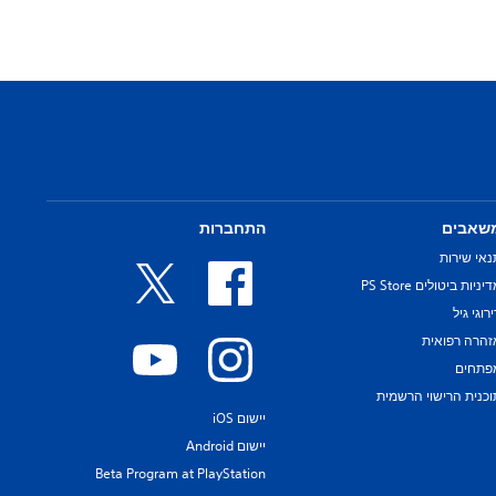
שאבים
התחברות
נאי שירות
יניות ביטולים PS Store
רוגי גיל
זהרה רפואית
פתחים
וכנית הרישוי הרשמית
יישום iOS
יישום Android
Beta Program at PlayStation