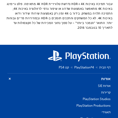
עבור תמיכה באיכות 4K ו-HDR נדרשת טלוויזיית 4K HDR מתאימה. פלט גיימינג
באיכות 4K מתאפשר באמצעות שדרוג או שיפור גרפי לרזולוציה באיכות 4K;
התמיכה תלויה במשחק. בידור ב-4K זמין רק באמצעות שירותי שידור וידאו
באיכות 4K. לא כל המשחקים והתכנים תומכים ב-HDR ובמהירויות פריים גבוהות
יותר. התואר "הנמכר ביותר" – על סמך נתוני המכירות של כל הקונסולות עד
לתאריך 10 בנובמבר 2016.
דף הבית
PlayStation®4
קנו PS4
אודות
אודות SIE
קריירות
PlayStation Studios
PlayStation Productions
תאגידי