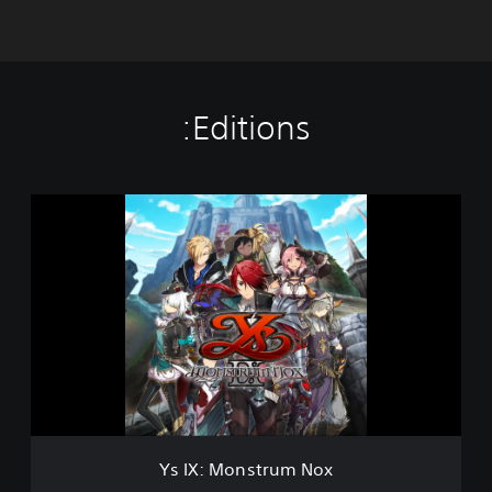
Editions:
Y
s
I
X
:
M
o
n
s
t
r
u
m
Ys IX: Monstrum Nox
N