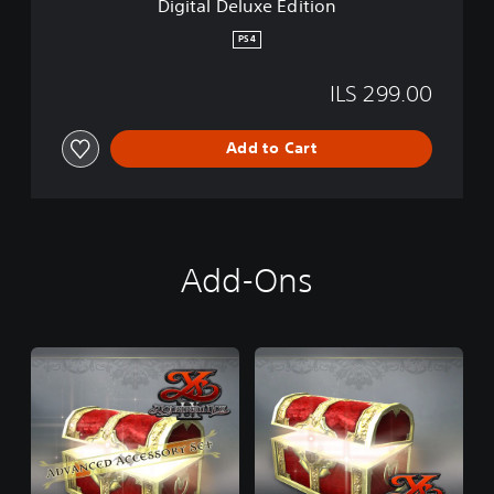
Digital Deluxe Edition
E
d
PS4
i
t
ILS 299.00
i
o
n
Add to Cart
Add-Ons