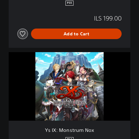
o
PS5
x
ILS 199.00
Add to Cart
Y
s
I
X
:
M
o
n
s
t
r
u
m
Ys IX: Monstrum Nox
N
o