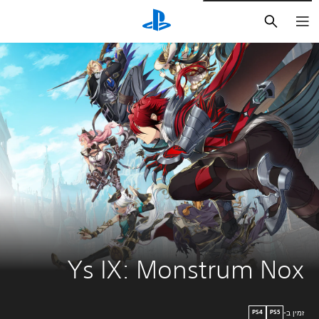
חיפוש
Ys IX: Monstrum Nox
זמין ב-
PS4
PS5