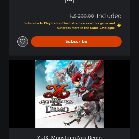
PS4
x
Included
ILS 239.00
Discounted from original price of ILS 239.00
Subscribe to PlayStation Plus Extra to access this game and
hundreds more in the Game Catalogue
Subscribe
Y
s
I
X
:
M
o
n
s
t
r
u
m
Ys IX: Monstrum Nox Demo