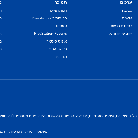
ערכים
תמיכה
מ
סביבה
רכזת תמיכה
ת
נגישות
בטיחות ב-PlayStation
מד
בטיחות ברשת
סטטוס
די
גיוון, שיוויון והכלה
PlayStation Repairs
א
איפוס סיסמה
מ
בקשת החזר
ת
מדריכים
ת-מימדיים, סימנים מסחריים, גרפיקה והתמונות הקשורות הם סימנים מסחריים ו/או חומרים
משפטי
מדיניות פרטיות
תנא