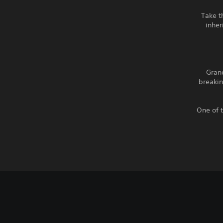
Take t
inher
Grand
breakin
One of 