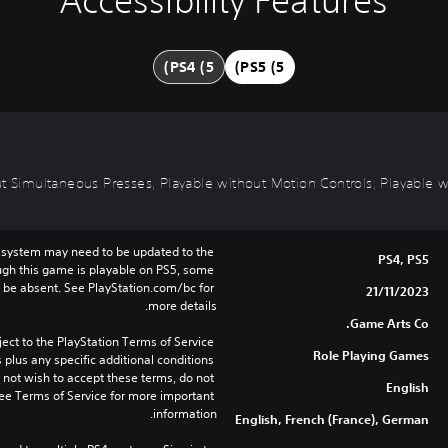
Accessibility Features
PS4 (5)
PS5 (5)
t Simultaneous Presses, Playable without Motion Controls, Playable wi
 system may need to be updated to the 
PS4, PS5
ugh this game is playable on PS5, some 
 be absent. See PlayStation.com/bc for 
21/11/2023
more details.
Game Arts Co.
ect to the PlayStation Terms of Service 
Role Playing Games
lus any specific additional conditions 
o not wish to accept these terms, do not 
English
ee Terms of Service for more important 
information.
English, French (France), German