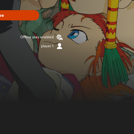
be
Offline play enabled
1 player