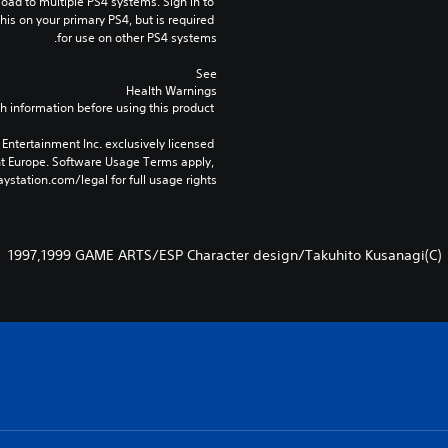
ad to multiple PS4 systems. Sign in to 
his on your primary PS4, but is required 
for use on other PS4 systems.
See 
Health Warnings
 for important health information before using this product.
Entertainment Inc. exclusively licensed 
nt Europe. Software Usage Terms apply, 
ystation.com/legal for full usage rights.
(C)1997,1999 GAME ARTS/ESP Character design/Takuhito Kusanagi