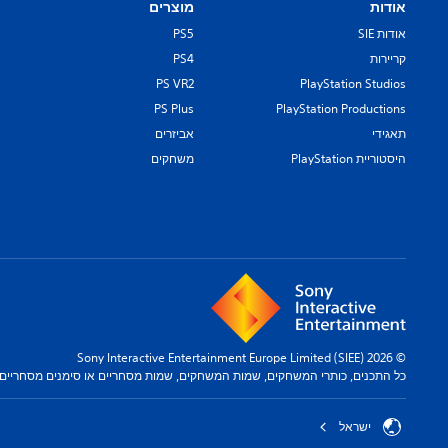
y
אודות
מוצרים
t
אודות SIE
PS5
h
e
קריירות
PS4
g
PS VR2
PlayStation Studios
a
PS Plus
PlayStation Productions
m
תאגידי
אביזרים
e
a
היסטוריית PlayStation
משחקים
n
d
n
a
v
i
g
a
t
e
© 2026 Sony Interactive Entertainment Europe Limited (SIEE)
m
כל התכנים, כותרי המשחקים, שמות המשחקים, שמות מסחריים או סימנים מסחריים תל
e
n
u
ישראל
s