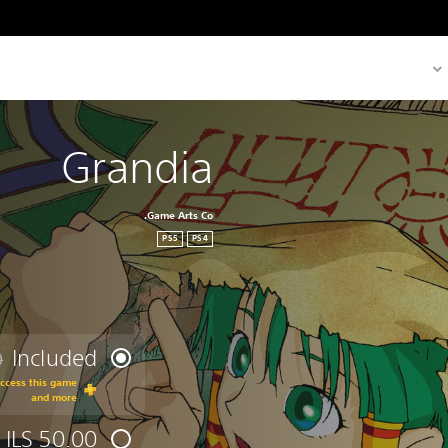
Grandia
Game Arts Co.
PS5
PS4
Included
0
0
access this game
and more
ILS 50.00