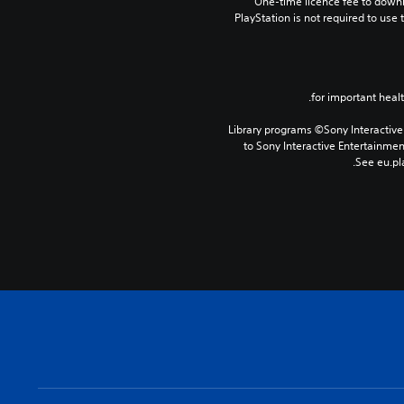
One-time licence fee to downlo
PlayStation is not required to use t
Library programs ©Sony Interactive 
to Sony Interactive Entertainme
See eu.pla