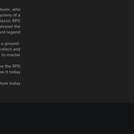
nturer, who
ystery of a
classic RPG.
unravel the
ent legend.
h a ground-
collect and
to master.
ape the RPG
w it today.
ure today!
P