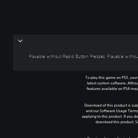
Playable without Rapid Button Presses, Playable withou
To play this game on PS5, your
latest system software. Altho
features available on PS4 may
Download of this product is subj
and our Software Usage Terms p
applying to this product. If you d
download this product. S