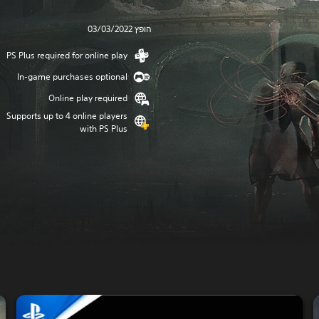
הופץ 03/03/2022
PS Plus required for online play
In-game purchases optional
Online play required
Supports up to 4 online players
with PS Plus