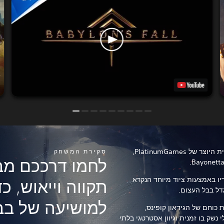
Babylon's Fall הוא הכותר החדש מבית היוצר של PlatinumGames,
סקירת המשחק
לחמו דרככם מב
ו באמצעות ציוד מיוחד הנקרא
תקווה וייאוש, כ
גדל בבל העצום.
למושיעה של בבי
את כוחם של הגידאון קופינס,
שק בו זמנית וגיוון אסטרטגי בלתי