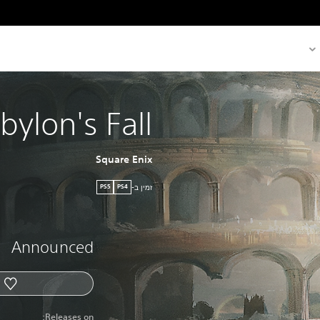
bylon's Fall
Square Enix
זמין ב-
PS5
PS4
Announced
Releases on: