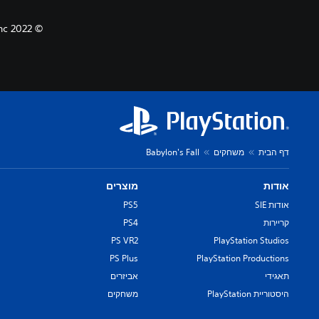
© 2022 SQUARE ENIX CO., LTD. All Rights Reserved. Developed by PlatinumGames Inc.
דף הבית
משחקים
Babylon's Fall
אודות
מוצרים
אודות SIE
PS5
קריירות
PS4
PS VR2
PlayStation Studios
PS Plus
PlayStation Productions
תאגידי
אביזרים
היסטוריית PlayStation
משחקים