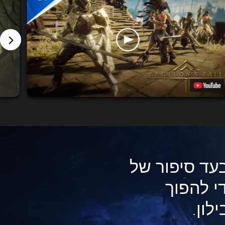
עד סיפור של
די להפוך
לון.