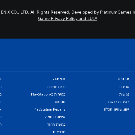
Game Privacy Policy and EULA
ערכים
תמיכה
מ
סביבה
רכזת תמיכה
ת
נגישות
בטיחות ב-PlayStation
מד
בטיחות ברשת
סטטוס
די
גיוון, שיוויון והכלה
PlayStation Repairs
א
איפוס סיסמה
מ
בקשת החזר
ת
מדריכים