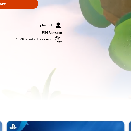
art
1 player
PS4 Version
PS VR headset required