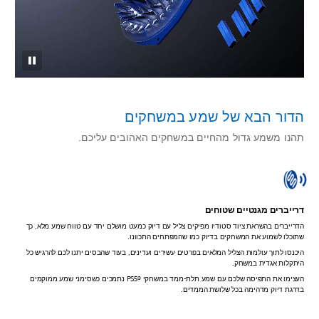
הדור הבא של שמע במשחקים
תהנו משמע גדול מהחיים במשחקים האהובים עליכם.
דרייברים מגנטיים שטוחים
הדרייברים בהשראת ציוד סטודיו מפיקים צליל עם דיוק כמעט מושלם יחד עם טווח שמע מלא, כך
שתוכלו לשמוע את המשחקים בדיוק כמו שהמפתחים התכוונו.
היכנסו לתוך עולמות הצליל המלאים בפרטים עשירים ועדינים, בעוד שהבסים יתנו לכם להרגיש כל
היתקלות אגדית במשחק.
העצימו את התפיסה שלכם עם שמע תלת-ממד במשחקי PS5®‎ נתמכים כשסימני שמע ממוקמים
בדרגת דיוק מדהימה בכל שלושת הממדים.