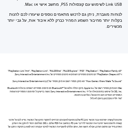
Link USB לשימוש עם קונסולות PS5, מחשב אישי או Mac.
לנוחות מוגברת, ניתן גם לרכוש מתאמים נוספים שיעזרו לכם להנות
בקלות יותר מחיבור השמע המהיר כברק ללא איבוד אות, על גבי יותר
מכשירים.
"לוגו PlayStation Family",‏ "PlayStation",‏ "PS5",‏ "PULSE Explore",‏ "PULSE Elite",‏ "PlayStation Link",‏ "סמל PlayStation Link"‏
ו-‏"לוגו PlayStation Shapes" הם סימנים מסחריים רשומים או סימנים מסחריים של Sony Interactive Entertainment Inc.
"How Games Were Made To Sound" הוא סימן מסחרי רשום או סימן מסחרי של Sony Interactive Entertainment LLC.
Mac הוא סימן מסחרי רשום של Apple Inc.‎. סימן המילה והלוגו של Bluetooth®‎ הם סימנים מסחריים רשומים בבעלות Bluetooth
SIG, Inc.‎ וכל שימוש בסימנים אלה על ידי Sony Interactive Entertainment Inc.‎ נעשה ברישיון כל הסימנים המסחריים והשמות
המסחריים האחרים הינם הרכוש של בעליהם בהתאמה.
*ציוד תלייה נוסף (כגון ברגים) לא כלול.
עדכונים לקושחה יפורסמו עבור מכשיר PS Link שלכם מפעם לפעם והם הכרחיים לתפקוד התקין של המכשיר. נודיע לכם על עדכוני
קושחה חדשים כאשר תחברו את המכשיר לדרייבר PS Link במחשב או ל-PS5 שלכם. ב-SIE ממליצים תמיד להתקין את העדכון
האחרון מייד עם פרסום העדכון. אם לא תעשו זאת, אתם עלולים לחשוף את המכשיר לסיכוני אבטחה ו/או לפגוע בתפקודו התקין של