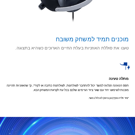
מוכנים תמיד למשחק משובח
טענו את סוללת האוזניות בעלת החיים הארוכים כשהיא בתצוגה.
מתלה טעינה
תפס הטעינה הנלווה למוצר יכול להתחבר לשולחנות, לשולחנות כתיבה או לקיר*, כך שהאוזניות תהיינה
מוכנות לשימוש יחד עם שאר ציוד הגיימינג שלכם בכל עת לקראת המשחק הבא.
*ציוד תלייה נוסף (כגון ברגים) לא כלול במוצר.