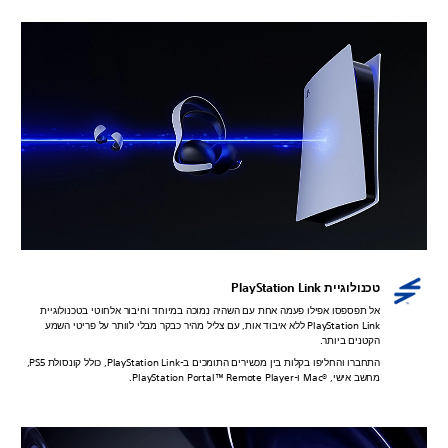
טכנולוגיית PlayStation Link
אל תפספסו אפילו פעמה אחת עם השהיה נמוכה במיוחד וחיבור אלחוטי בטכנולוגיית
PlayStation Link ללא איבוד אות, עם צליל מהיר כבקר מבלי לוותר על פריטי השמע
הקטנים ביותר.
התחברו והחליפו בקלות בין מכשירים התומכים ב-PlayStation Link, כולל קונסולת PS5,
מחשב אישי, Mac®‎ ו-PlayStation Portal™ Remote Player.