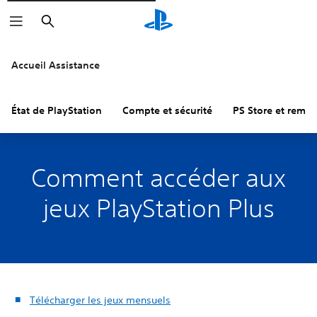
Rechercher
Accueil Assistance
État de PlayStation
Compte et sécurité
PS Store et remb
Comment accéder aux
jeux PlayStation Plus
Télécharger les jeux mensuels