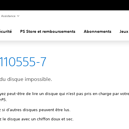
Assistance
curité
PS Store et remboursements
Abonnements
Jeux
110555-7
 du disque impossible.
ez peut-être de lire un disque qui n'est pas pris en charge par votr
n®5.
z si d'autres disques peuvent être lus.
 le disque avec un chiffon doux et sec.