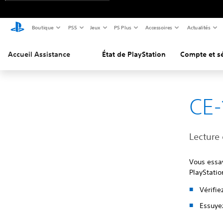
Boutique
PS5
Jeux
PS Plus
Accessoires
Actualités
Accueil Assistance
État de PlayStation
Compte et sé
CE-
Lecture
Vous essay
PlayStatio
Vérifie
Essuyez