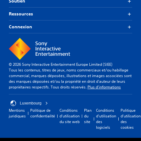
Soutien
Ressources
Connexion
© 2026 Sony Interactive Entertainment Europe Limited (SIEE)
Tous les contenus, titres de jeux, noms commerciaux et/ou habillage
commercial, marques déposées, illustrations et images associées sont
des marques déposées et/ou la propriété en droit d'auteur de leurs
propriétaires respectifs. Tous droits réservés.
Plus d'informations
Luxembourg
Mentions
Politique de
Conditions
Plan
Conditions
Politique
juridiques
confidentialité
d'utilisation
du
d'utilisation
d'utilisation
du site web
site
des
des
logiciels
cookies