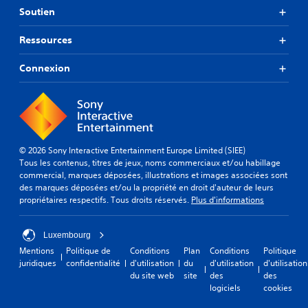
Soutien
Ressources
Connexion
© 2026 Sony Interactive Entertainment Europe Limited (SIEE)
Tous les contenus, titres de jeux, noms commerciaux et/ou habillage
commercial, marques déposées, illustrations et images associées sont
des marques déposées et/ou la propriété en droit d'auteur de leurs
propriétaires respectifs. Tous droits réservés.
Plus d'informations
Luxembourg
Mentions
Politique de
Conditions
Plan
Conditions
Politique
juridiques
confidentialité
d'utilisation
du
d'utilisation
d'utilisation
du site web
site
des
des
logiciels
cookies