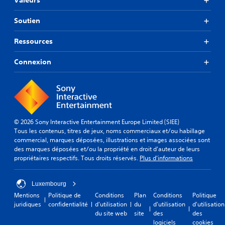
Valeurs
Soutien
Ressources
Connexion
© 2026 Sony Interactive Entertainment Europe Limited (SIEE)
Tous les contenus, titres de jeux, noms commerciaux et/ou habillage
commercial, marques déposées, illustrations et images associées sont
des marques déposées et/ou la propriété en droit d'auteur de leurs
propriétaires respectifs. Tous droits réservés.
Plus d'informations
Luxembourg
Mentions
Politique de
Conditions
Plan
Conditions
Politique
juridiques
confidentialité
d'utilisation
du
d'utilisation
d'utilisation
du site web
site
des
des
logiciels
cookies