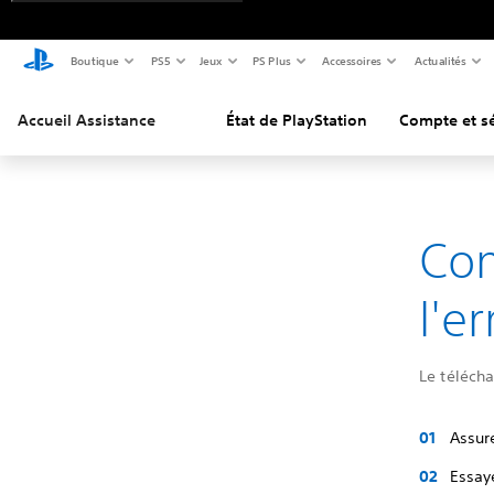
Boutique
PS5
Jeux
PS Plus
Accessoires
Actualités
Accueil Assistance
État de PlayStation
Compte et sé
Co
l'e
Le télécha
Assure
Essay