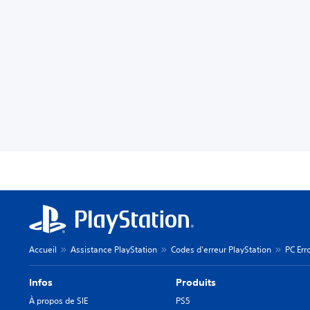
Accueil
Assistance PlayStation
Codes d'erreur PlayStation
PC Err
Infos
Produits
À propos de SIE
PS5