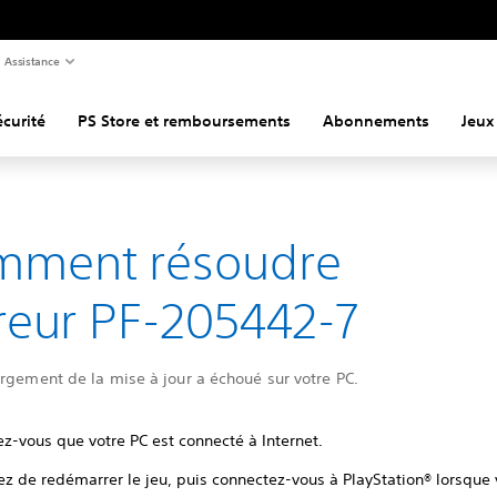
Assistance
curité
PS Store et remboursements
Abonnements
Jeux
mment résoudre
rreur PF-205442-7
rgement de la mise à jour a échoué sur votre PC.
z-vous que votre PC est connecté à Internet.
ez de redémarrer le jeu, puis connectez-vous à PlayStation® lorsque 