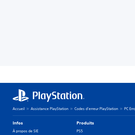
Accueil
Assistance PlayStation
Codes d'erreur PlayStation
PC Err
Infos
Produits
À propos de SIE
PS5