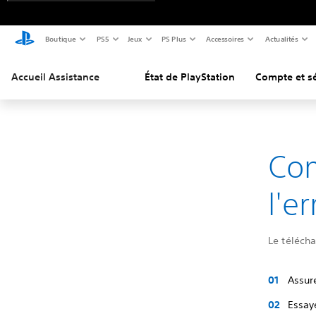
Boutique
PS5
Jeux
PS Plus
Accessoires
Actualités
Accueil Assistance
État de PlayStation
Compte et sé
Co
l'e
Le télécha
Assure
Essay