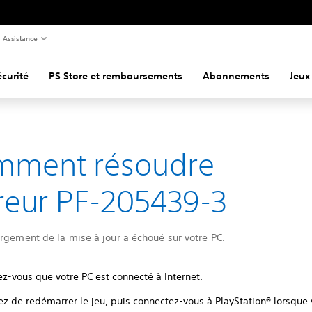
Assistance
curité
PS Store et remboursements
Abonnements
Jeux
mment résoudre
rreur PF-205439-3
rgement de la mise à jour a échoué sur votre PC.
z-vous que votre PC est connecté à Internet.
ez de redémarrer le jeu, puis connectez-vous à PlayStation® lorsque 