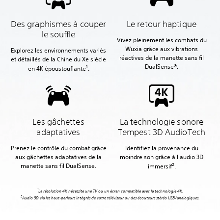
Des graphismes à couper
Le retour haptique
le souffle
Vivez pleinement les combats du
Wuxia grâce aux vibrations
Explorez les environnements variés
réactives de la manette sans fil
et détaillés de la Chine du Xe siècle
DualSense®.
1
en 4K époustouflante
‎.
Les gâchettes
La technologie sonore
adaptatives
Tempest 3D AudioTech
Prenez le contrôle du combat grâce
Identifiez la provenance du
aux gâchettes adaptatives de la
moindre son grâce à l'audio 3D
2
manette sans fil DualSense.
immersif
‎.
La résolution 4K nécessite une TV ou un écran compatible avec la technologie 4K.
Audio 3D via les haut-parleurs intégrés de votre téléviseur ou des écouteurs stéréo USB/analogiques.‎