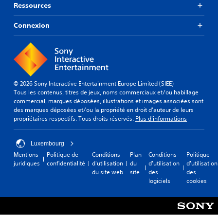
é
é
i
Ressources
i
f
p
c
o
i
u
e
Connexion
n
n
d
r
s
i
e
é
d
.
s
s
e
m
r
L
e
R
e
e
n
a
c
s
u
© 2026 Sony Interactive Entertainment Europe Limited (SIEE)
p
o
s
s
Tous les contenus, titres de jeux, noms commerciaux et/ou habillage
n
p
o
e
commercial, marques déposées, illustrations et images associées sont
f
u
e
t
des marques déposées et/ou la propriété en droit d'auteur de leurs
i
s
l
d
propriétaires respectifs. Tous droits réservés.
Plus d'informations
g
-
d
e
u
t
l
e
r
i
'
Luxembourg
s
a
t
a
Mentions
Politique de
Conditions
Plan
Conditions
Politique
c
t
r
f
juridiques
confidentialité
d'utilisation
du
d'utilisation
d'utilisation
o
i
e
f
du site web
site
des
des
m
o
s
i
logiciels
cookies
n
m
s
c
q
o
a
h
u
n
n
a
i
t
d
g