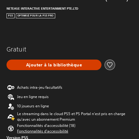
NETEASE INTERACTIVE ENTERTAINMENT PTE.LTD
PS5
OPTIMISÉ POUR LA PS5 PRO
Gratuit
Ajouter à la bibliothèque
Achats intra-jeu facultatifs
Jeu en ligne requis
10 joueurs en ligne
Le streaming dans le cloud PS5 et PS Portal n'est pris en charge
qu'avec un abonnement Premium
Fonctionnalités d'accessibilité (18)
Fonctionnalités d'accessibilité
Version PS5