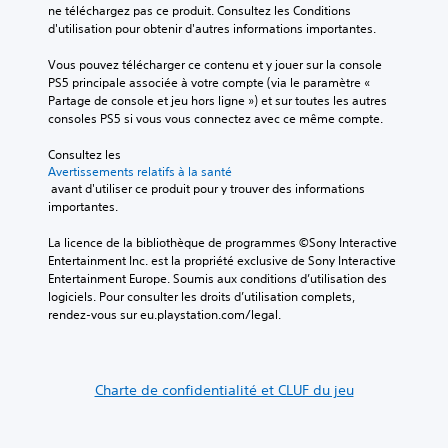
n
ne téléchargez pas ce produit. Consultez les Conditions 
m
d
d
a
d'utilisation pour obtenir d'autres informations importantes.
m
u
e
g
a
j
m
e
Vous pouvez télécharger ce contenu et y jouer sur la console 
n
e
a
s
PS5 principale associée à votre compte (via le paramètre « 
d
u
n
p
Partage de console et jeu hors ligne ») et sur toutes les autres 
e
e
i
r
consoles PS5 si vous vous connectez avec ce même compte.
s
n
è
i
s
s
r
n
Consultez les 
e
é
e
c
Avertissements relatifs à la santé
l
l
à
i
 avant d'utiliser ce produit pour y trouver des informations 
o
e
f
p
importantes.
n
c
a
a
u
t
c
u
La licence de la bibliothèque de programmes ©Sony Interactive 
n
i
i
x
Entertainment Inc. est la propriété exclusive de Sony Interactive 
m
o
l
d
Entertainment Europe. Soumis aux conditions d’utilisation des 
o
n
i
u
logiciels. Pour consulter les droits d’utilisation complets, 
d
n
t
j
rendez-vous sur eu.playstation.com/legal.
è
a
e
e
l
n
r
u
e
t
l
s
p
u
a
o
Charte de confidentialité et CLUF du jeu
r
n
l
n
é
a
e
t
d
u
c
s
é
t