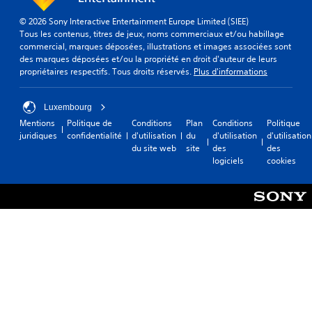
© 2026 Sony Interactive Entertainment Europe Limited (SIEE)
Tous les contenus, titres de jeux, noms commerciaux et/ou habillage
commercial, marques déposées, illustrations et images associées sont
des marques déposées et/ou la propriété en droit d'auteur de leurs
propriétaires respectifs. Tous droits réservés.
Plus d'informations
Luxembourg
Mentions
Politique de
Conditions
Plan
Conditions
Politique
juridiques
confidentialité
d'utilisation
du
d'utilisation
d'utilisation
du site web
site
des
des
logiciels
cookies