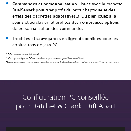
Commandes et personnalisation.
Jouez avec la manette
DualSense® pour tirer profit du retour haptique et des
effets des gâchettes adaptatives.3 Ou bien jouez à la
souris et au clavier, et profitez des nombreuses options
de personnalisation des commandes.
Trophées et sauvegardes en ligne disponibles pour les
applications de jeux PC.
1
PC et écran compatible requis.
2
Carte graphique et PC compatibles requis pour les graphismes améliorés.
3
Connexion filaire requise pour exploiter au mieux les fonctionnalités relatives à la manette présentes en jeu.
Configuration PC conseillée
pour Ratchet & Clank: Rift Apart