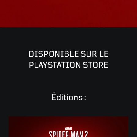
DISPONIBLE SUR LE
PLAYSTATION STORE
Éditions :
É
d
i
t