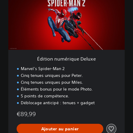
t
i
o
n
n
u
m
é
r
i
Édition numérique Deluxe
q
u
Marvel’s Spider-Man 2
e
Cinq tenues uniques pour Peter.
D
Cinq tenues uniques pour Miles.
e
l
Éléments bonus pour le mode Photo.
u
5 points de compétence.
x
Déblocage anticipé : tenues + gadget
e
€89,99
Ajouter au panier