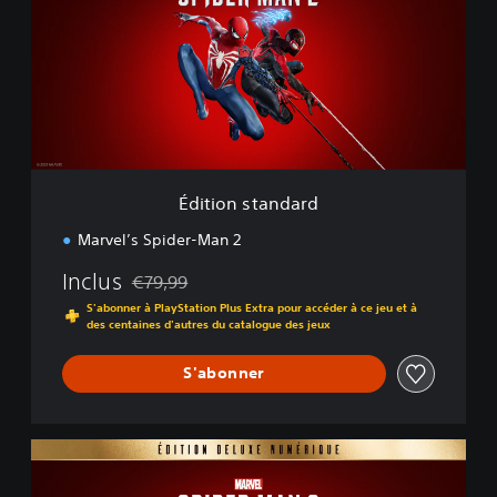
i
o
n
s
t
a
n
d
a
Édition standard
r
d
Marvel’s Spider-Man 2
Inclus
€79,99
Remise par rapport au prix d'origine de €79,99
S'abonner à PlayStation Plus Extra pour accéder à ce jeu et à
des centaines d'autres du catalogue des jeux
S'abonner
É
d
i