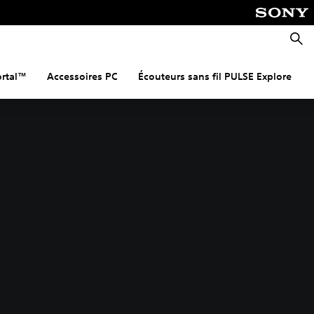
Reche
ortal™
Accessoires PC
Écouteurs sans fil PULSE Explore™