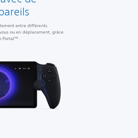
areils
lement entre différents
 vous ou en déplacement, grâce
on Portal™.