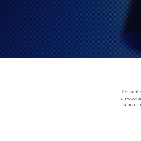
Ressente
un woofer
sonores 