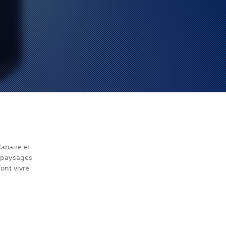
anaire et
s paysages
ont vivre