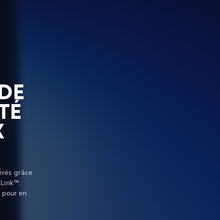
DE
TÉ
X
érés grâce
 Link™.
 pour en