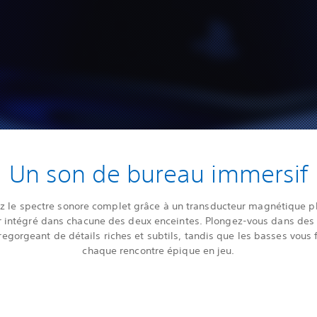
Un son de bureau immersif
z le spectre sonore complet grâce à un transducteur magnétique pl
 intégré dans chacune des deux enceintes. Plongez-vous dans de
regorgeant de détails riches et subtils, tandis que les basses vous f
chaque rencontre épique en jeu.