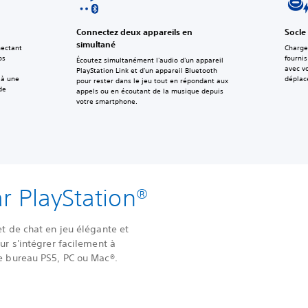
Connectez deux appareils en
Socle
simultané
nectant
Charge
os
fournis
Écoutez simultanément l'audio d'un appareil
avec v
PlayStation Link et d'un appareil Bluetooth
 à une
déplac
pour rester dans le jeu tout en répondant aux
de
appels ou en écoutant de la musique depuis
votre smartphone.
r PlayStation®
et de chat en jeu élégante et
ur s'intégrer facilement à
e bureau PS5, PC ou Mac®.