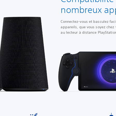
nombreux app
Connectez-vous et basculez faci
appareils, que vous soyez chez
au lecteur à distance PlayStati