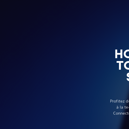
H
T
Profitez 
à la t
Connect