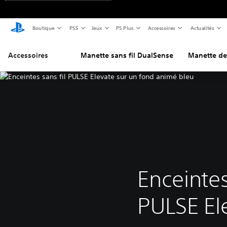
Boutique
PS5
Jeux
PS Plus
Accessoires
Actualités
Accessoires
Manette sans fil DualSense
Manette de
Enceintes
PULSE El