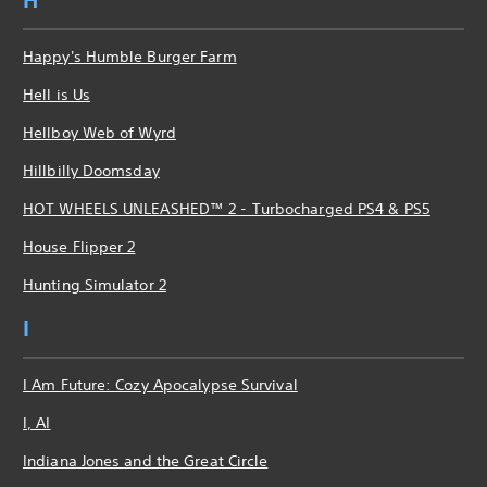
H
Happy's Humble Burger Farm
Hell is Us
Hellboy Web of Wyrd
Hillbilly Doomsday
HOT WHEELS UNLEASHED™ 2 - Turbocharged PS4 & PS5
House Flipper 2
Hunting Simulator 2
I
I Am Future: Cozy Apocalypse Survival
I, AI
Indiana Jones and the Great Circle