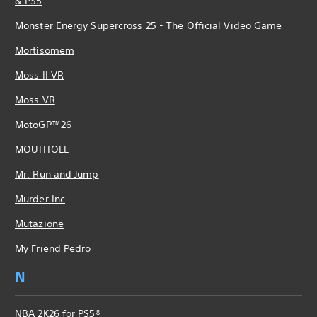
& PS5
Monster Energy Supercross 25 - The Official Video Game
Mortisomem
Moss II VR
Moss VR
MotoGP™26
MOUTHOLE
Mr. Run and Jump
Murder Inc
Mutazione
My Friend Pedro
N
NBA 2K26 for PS5®