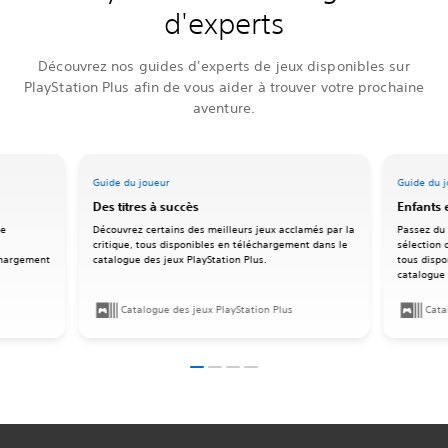
d'experts
Découvrez nos guides d'experts de jeux disponibles sur
PlayStation Plus afin de vous aider à trouver votre prochaine
aventure.
Guide du joueur
Guide du 
Des titres à succès
Enfants e
ne
Découvrez certains des meilleurs jeux acclamés par la
Passez du 
critique, tous disponibles en téléchargement dans le
sélection 
échargement
catalogue des jeux PlayStation Plus.
tous dispo
.
catalogue 
Catalogue des jeux PlayStation Plus
Cata