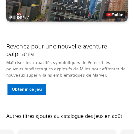
Revenez pour une nouvelle aventure
palpitante
Maîtrisez les capacités symbiotiques de Peter et les
pouvoirs bioélectriques explosifs de Miles pour affronter de
nouveaux super-vilains emblématiques de Marvel.
Obtenir ce jeu
Autres titres ajoutés au catalogue des jeux en août