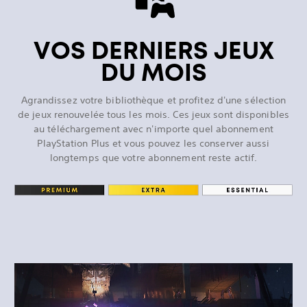
VOS DERNIERS JEUX
DU MOIS
Agrandissez votre bibliothèque et profitez d'une sélection
de jeux renouvelée tous les mois. Ces jeux sont disponibles
au téléchargement avec n'importe quel abonnement
PlayStation Plus et vous pouvez les conserver aussi
longtemps que votre abonnement reste actif.