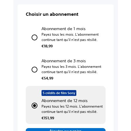
Choisir un abonnement
Abonnement de 1 mois
Payez tous les mois. L'abonnement
continue tant qu'il n'est pas résilié.
€18,99
Abonnement de 3 mois
Payez tous les 3 mois. L'abonnement
continue tant qu'il n'est pas résilié.
€54,99
5 crédits de film Sony
Abonnement de 12 mois
Payez tous les 12 mois. L'abonnement
continue tant qu'il n'est pas résilié.
€151,99
Ajouter au panier