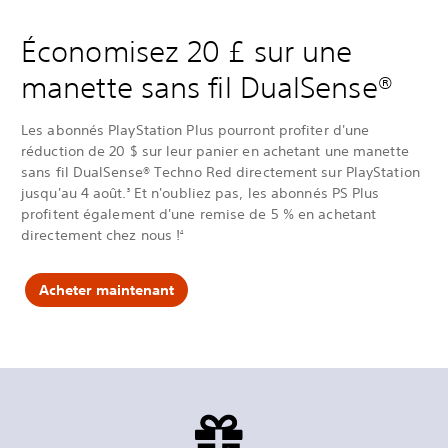
Économisez 20 £ sur une
manette sans fil DualSense®
Les abonnés PlayStation Plus pourront profiter d'une
réduction de 20 $ sur leur panier en achetant une manette
sans fil DualSense® Techno Red directement sur PlayStation
jusqu'au 4 août.
Et n'oubliez pas, les abonnés PS Plus
3
profitent également d'une remise de 5 % en achetant
directement chez nous !
4
Acheter maintenant