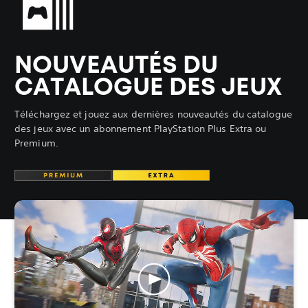
NOUVEAUTÉS DU
CATALOGUE DES JEUX
Téléchargez et jouez aux dernières nouveautés du catalogue
des jeux avec un abonnement PlayStation Plus Extra ou
Premium.