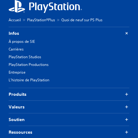
Accueil
PlayStation®Plus
Quoi de neuf sur PS Plus
Infos
À propos de SIE
Carrières
PlayStation Studios
PlayStation Productions
Entreprise
L'histoire de PlayStation
Produits
Valeurs
Soutien
Ressources