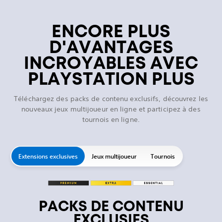
ENCORE PLUS
D'AVANTAGES
INCROYABLES AVEC
PLAYSTATION PLUS
Téléchargez des packs de contenu exclusifs, découvrez les
nouveaux jeux multijoueur en ligne et participez à des
tournois en ligne.
Extensions exclusives
Jeux multijoueur
Tournois
PACKS DE CONTENU
EXCLUSIFS