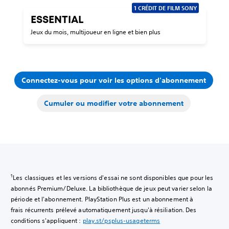
1 CRÉDIT DE FILM SONY
ESSENTIAL
Jeux du mois, multijoueur en ligne et bien plus
Connectez-vous pour voir les options d'abonnement
Cumuler ou modifier votre abonnement
1
Les classiques et les versions d'essai ne sont disponibles que pour les
abonnés Premium/Deluxe. La bibliothèque de jeux peut varier selon la
période et l'abonnement. PlayStation Plus est un abonnement à
frais récurrents prélevé automatiquement jusqu'à résiliation. Des
conditions s'appliquent :
play.st/psplus-usageterms