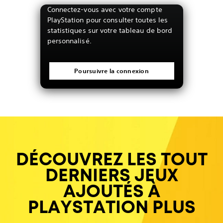
Connectez-vous avec votre compte
PlayStation pour consulter toutes les
statistiques sur votre tableau de bord
personnalisé.
Poursuivre la connexion
DÉCOUVREZ LES TOUT
DERNIERS JEUX
AJOUTÉS À
PLAYSTATION PLUS