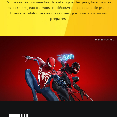
Parcourez les nouveautés du catalogue des jeux, téléchargez
les derniers jeux du mois, et découvrez les essais de jeux et
titres du catalogue des classiques que nous vous avons
préparés.