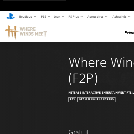
Boutique
PS5
Jeux
PS Plus
Accessoires
Actualités
Prés
Where Win
(F2P)
NETEASE INTERACTIVE ENTERTAINMENT PTE.
PS5
OPTIMISÉ POUR LA PS5 PRO
Gratuit