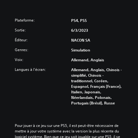
Plateforme:
PS4, PS5
Sortie:
6/3/2023
Éditeur:
NACON SA
Genres:
Simulation
Voix:
Allemand, Anglais
Langues à l'écran:
Allemand, Anglais, Chinois -
simplifié, Chinois -
traditionnel, Coréen,
Espagnol, Français (France),
Italien, Japonais,
Néerlandais, Polonais,
Portugais (Brésil), Russe
Pour jouer à ce jeu sur une PS5, il est peut-être nécessaire de 
mettre à jour votre système avec la version la plus récente du 
logiciel système. Bien que ce jeu soit jouable sur une PS5, il se 