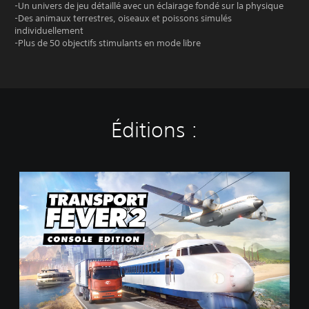
-Un univers de jeu détaillé avec un éclairage fondé sur la physique
-Des animaux terrestres, oiseaux et poissons simulés
individuellement
-Plus de 50 objectifs stimulants en mode libre
Éditions :
T
r
a
n
s
p
o
r
t
F