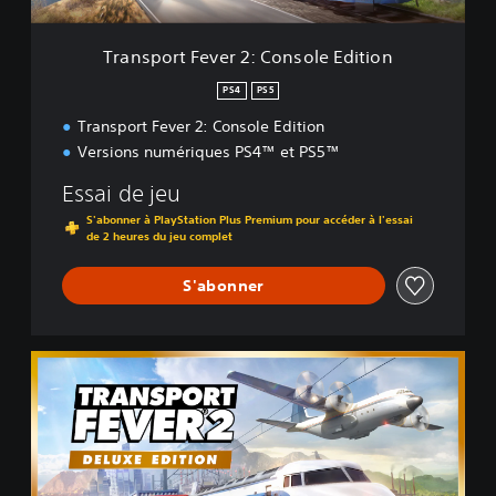
e
v
e
Transport Fever 2: Console Edition
r
2
PS4
PS5
:
Transport Fever 2: Console Edition
C
o
Versions numériques PS4™ et PS5™
n
s
Essai de jeu
o
S'abonner à PlayStation Plus Premium pour accéder à l'essai
l
de 2 heures du jeu complet
e
E
S'abonner
d
i
t
i
D
o
e
n
l
u
x
e
E