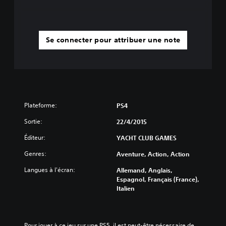
Se connecter pour attribuer une note
Plateforme:
PS4
Sortie:
22/4/2015
Éditeur:
YACHT CLUB GAMES
Genres:
Aventure, Action, Action
Langues à l'écran:
Allemand, Anglais,
Espagnol, Français (France),
Italien
Pour jouer à ce jeu sur une PS5, il est peut-être nécessaire de 