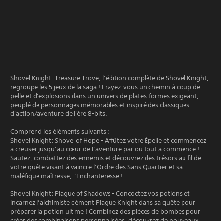
Shovel Knight: Treasure Trove, l’édition complète de Shovel Knight,
regroupe les 5 jeux de la saga ! Frayez-vous un chemin à coup de
pelle et d'explosions dans un univers de plates-formes exigeant,
peuplé de personnages mémorables et inspiré des classiques
d'action/aventure de l'ère 8-bits.
Comprend les éléments suivants :
Shovel Knight: Shovel of Hope - Affûtez votre Épelle et commencez
à creuser jusqu’au cœur de l’aventure par où tout a commencé !
Sautez, combattez des ennemis et découvrez des trésors au fil de
votre quête visant à vaincre l’Ordre des Sans Quartier et sa
maléfique maîtresse, l’Enchanteresse !
Shovel Knight: Plague of Shadows - Concoctez vos potions et
incarnez l’alchimiste dément Plague Knight dans sa quête pour
préparer la potion ultime ! Combinez des pièces de bombes pour
créer des combinaisons personnalisées, découvrez de nouveaux