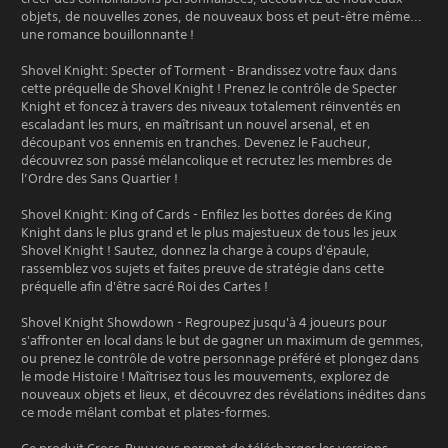
objets, de nouvelles zones, de nouveaux boss et peut-être même...
une romance bouillonnante !
Shovel Knight: Specter of Torment - Brandissez votre faux dans
cette préquelle de Shovel Knight ! Prenez le contrôle de Specter
Knight et foncez à travers des niveaux totalement réinventés en
escaladant les murs, en maîtrisant un nouvel arsenal, et en
découpant vos ennemis en tranches. Devenez le Faucheur,
découvrez son passé mélancolique et recrutez les membres de
l’Ordre des Sans Quartier !
Shovel Knight: King of Cards - Enfilez les bottes dorées de King
Knight dans le plus grand et le plus majestueux de tous les jeux
Shovel Knight ! Sautez, donnez la charge à coups d'épaule,
rassemblez vos sujets et faites preuve de stratégie dans cette
préquelle afin d'être sacré Roi des Cartes !
Shovel Knight Showdown - Regroupez jusqu'à 4 joueurs pour
s'affronter en local dans le but de gagner un maximum de gemmes,
ou prenez le contrôle de votre personnage préféré et plongez dans
le mode Histoire ! Maîtrisez tous les mouvements, explorez de
nouveaux objets et lieux, et découvrez des révélations inédites dans
ce mode mêlant combat et plates-formes.