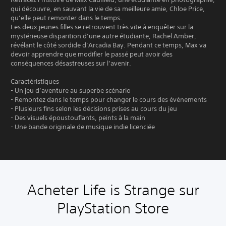
qui découvre, en sauvant la vie de sa meilleure amie, Chloe Price,
qu’elle peut remonter dans le temps.
Les deux jeunes filles se retrouvent très vite à enquêter sur la
mystérieuse disparition d’une autre étudiante, Rachel Amber,
révélant le côté sordide d’Arcadia Bay. Pendant ce temps, Max va
devoir apprendre que modifier le passé peut avoir des
conséquences désastreuses sur l’avenir.
Caractéristiques
- Un jeu d’aventure au superbe scénario
- Remontez dans le temps pour changer le cours des événements
- Plusieurs fins selon les décisions prises au cours du jeu
- Des visuels époustouflants, peints à la main
- Une bande originale de musique indie licenciée
Acheter Life is Strange sur
PlayStation Store