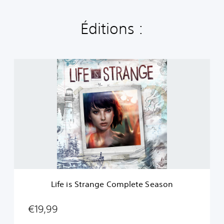
Éditions :
L
i
f
e
i
s
S
t
r
a
n
g
e
Life is Strange Complete Season
C
o
m
€19,99
p