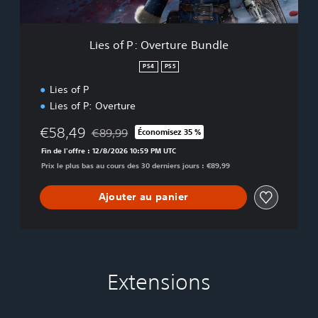
e
r
t
Lies of P: Overture Bundle
u
r
PS4
PS5
e
Lies of P
B
u
Lies of P: Overture
n
d
€58,49
€89,99
Économisez 35 %
Remise par rapport au prix d'origine de €89,99
l
Fin de l'offre : 12/8/2026 10:59 PM UTC
e
Prix le plus bas au cours des 30 derniers jours : €89,99
Ajouter au panier
Extensions