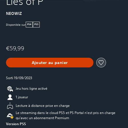
Lies of P
NEOWIZ
Disponible sur
PS4
PS5
€59,99
Ajouter au panier
Sorti 19/09/2023
Jeu hors ligne activé
1 joueur
Lecture à distance prise en charge
Le streaming dans le cloud PS5 et PS Portal n'est pris en charge
qu'avec un abonnement Premium
Version PS5