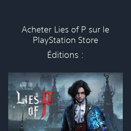
Acheter Lies of P sur le
PlayStation Store
Éditions :
S
t
a
n
d
a
r
d
E
d
i