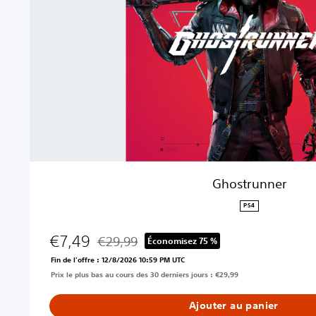
u
n
n
e
r
Ghostrunner
PS4
€7,49
€29,99
Économisez 75 %
Remise par rapport au prix d'origine de €29,99
Fin de l'offre : 12/8/2026 10:59 PM UTC
Prix le plus bas au cours des 30 derniers jours : €29,99
Ajouter au panier