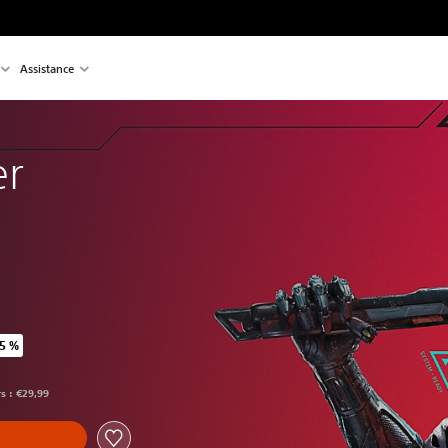
Assistance
er
5 %
prix d'origine de €29,99
rs : €29,99