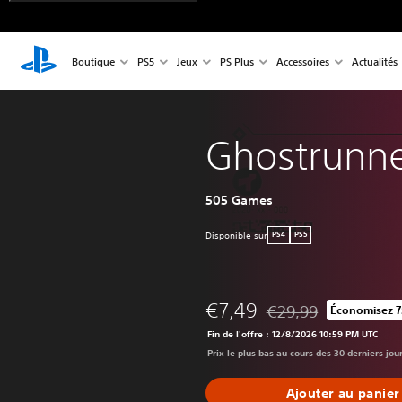
Boutique
PS5
Jeux
PS Plus
Accessoires
Actualités
Ghostrunn
505 Games
Disponible sur
PS4
PS5
€7,49
€29,99
Économisez 7
Remise par rapport au 
Fin de l'offre : 12/8/2026 10:59 PM UTC
Prix le plus bas au cours des 30 derniers jou
Ajouter au panier