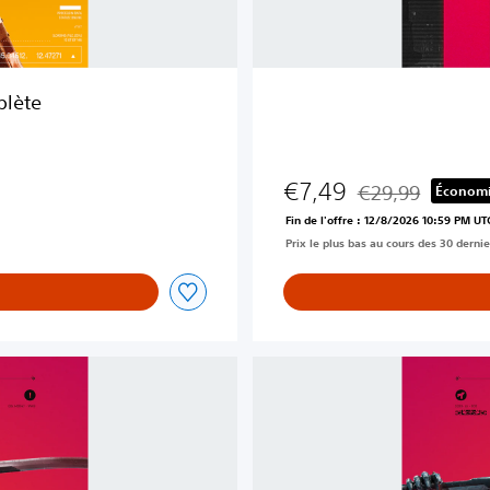
plète
€7,49
€29,99
Économi
Remise par rapport
Fin de l'offre : 12/8/2026 10:59 PM UT
Prix le plus bas au cours des 30 dernie
D
é
m
o
d
e