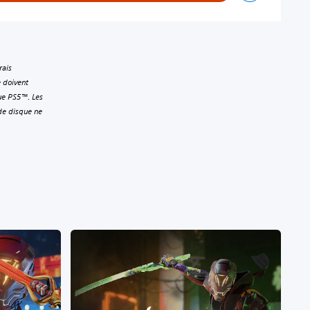
rais
e doivent
que PS5™. Les
de disque ne