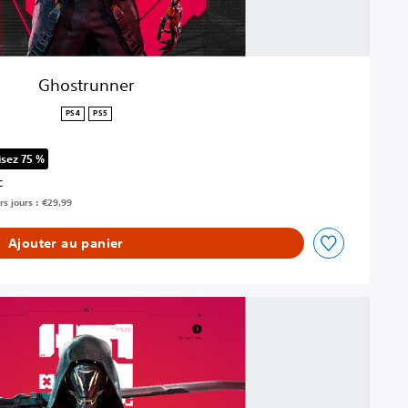
Ghostrunner
PS4
PS5
sez 75 %
 au prix d'origine de €29,99
C
rs jours : €29,99
Ajouter au panier