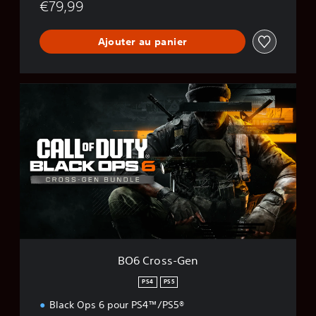
€79,99
Ajouter au panier
B
O
6
C
r
o
s
s
-
G
e
n
BO6 Cross-Gen
PS4
PS5
Black Ops 6 pour PS4™/PS5®