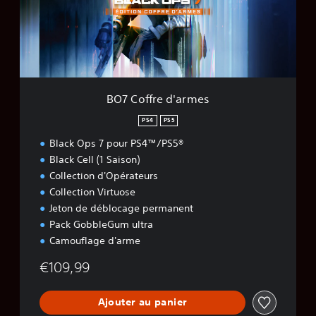
f
r
e
d
'
a
r
BO7 Coffre d'armes
m
e
PS4
PS5
s
Black Ops 7 pour PS4™/PS5®
Black Cell (1 Saison)
Collection d'Opérateurs
Collection Virtuose
Jeton de déblocage permanent
Pack GobbleGum ultra
Camouflage d'arme
€109,99
Ajouter au panier