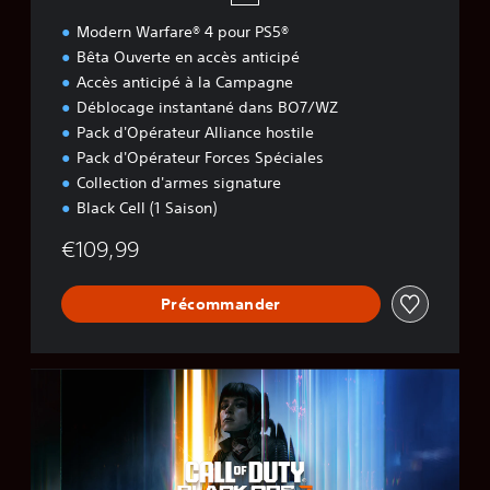
s
Modern Warfare® 4 pour PS5®
Bêta Ouverte en accès anticipé
Accès anticipé à la Campagne
Déblocage instantané dans BO7/WZ
Pack d'Opérateur Alliance hostile
Pack d'Opérateur Forces Spéciales
Collection d'armes signature
Black Cell (1 Saison)
€109,99
Précommander
B
O
7
C
o
f