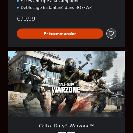
Accès anticipé à la Campagne
Déblocage instantané dans BO7/WZ
€79,99
Précommander
C
a
l
l
o
f
D
u
t
y
®
:
W
Call of Duty®: Warzone™
a
r