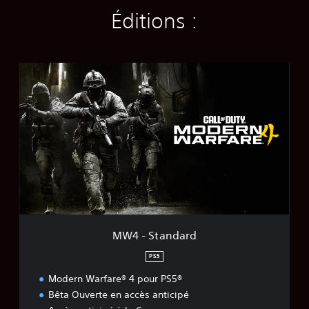
Éditions :
M
W
4
-
S
t
a
n
d
a
r
d
MW4 - Standard
PS5
Modern Warfare® 4 pour PS5®
Bêta Ouverte en accès anticipé