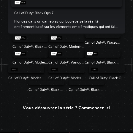
Call of Duty: Black Ops 7
Plongez dans un gameplay qui bouleverse la réalité,
entièrement basé sur les éléments emblématiques qui ont fait
de Black Ops le jeu préféré de beaucoup de fans.
Call of Duty®: Warzone™
Call of Duty®: Black Ops 6
Call of Duty: Modern Warfare III
Call of Duty®: Modern Warfare® II
Call of Duty®: Vanguard
Call of Duty®: Black Ops Cold War
Call of Duty®: Modern Warfare®
Call of Duty®: Modern Warfare® 2 Campaign Remastered
Call of Duty: Black Ops 4
Call of Duty®: Black Ops
Call of Duty®: Black Ops II
Vous découvrez la série ? Commencez ici