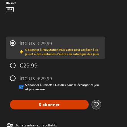
Ubisoft
PS4
Inclus
€29,99
Remise par rapport au prix d'origine de €29,99
S'abonner à PlayStation Plus Extra pour accéder à ce
jeu et à des centaines d'autres du catalogue des jeux
€29,99
Inclus
€29,99
Remise par rapport au prix d'origine de €29,99
S'abonner à Ubisoft+ Classics pour télécharger ce jeu
et plus encore
S'abonner
Achats intra-jeu facultatifs