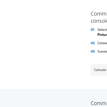
Commen
consol
Sélec
Pictu
Conne
Suivez
Console 
Commen