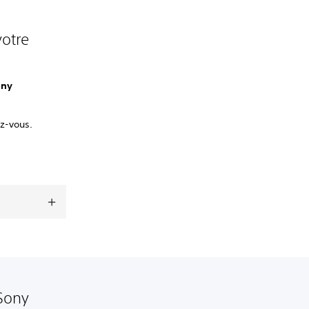
votre
ony
ez-vous.
 Sony