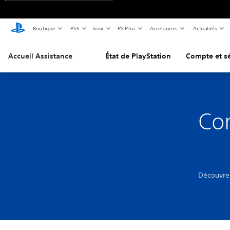
Boutique
PS5
Jeux
PS Plus
Accessoires
Actualités
Accueil Assistance
État de PlayStation
Compte et sé
Com
Découvrez