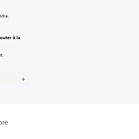
édia.
outer à la
t.
Core