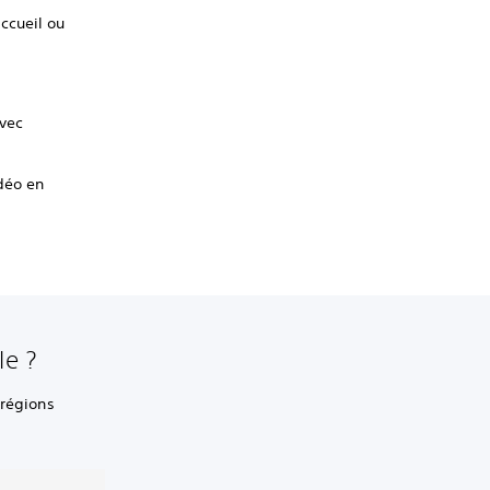
ccueil ou
avec
déo en
ble ?
/régions