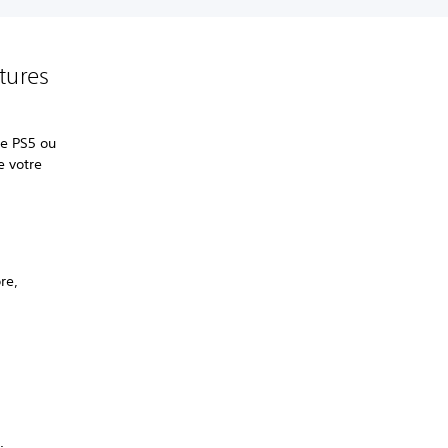
tures
le PS5 ou
e votre
re,
e
.