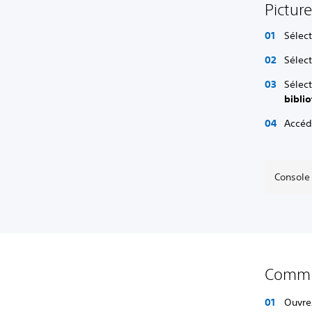
Pictur
Sélec
Sélec
Sélec
bibli
Accéd
Console
Commen
Ouvre