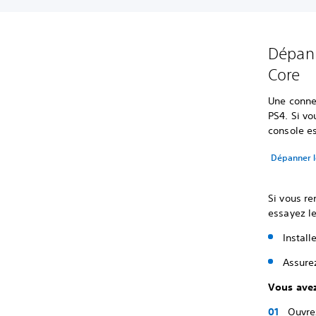
Dépann
Core
Une conne
PS4. Si v
console es
Dépanner l
Si vous re
essayez le
Install
Assure
Vous avez
Ouvre