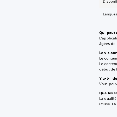
Disponib
Langues
Qui peut a
L'applicat
âgées de 
Le visionn
Le contenu
Le contenu
début de l
Y a-t-il d
Vous pouv
Quelles s
La qualité
utilisé. L