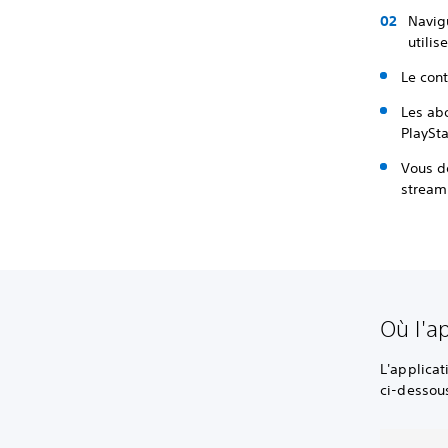
Navig
utilis
Le cont
Les ab
PlaySta
Vous d
stream
Où l'a
L'applicat
ci-dessou