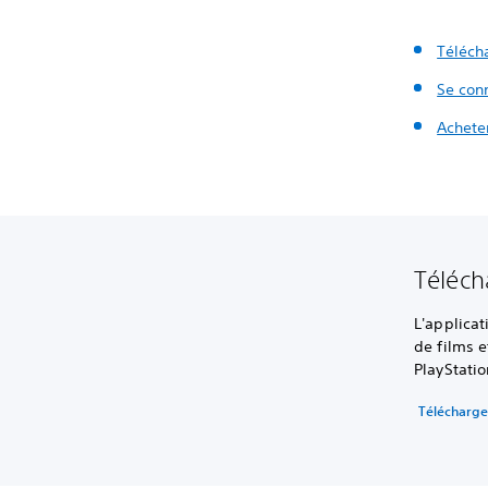
Télécha
Se con
Achete
Téléch
L'applica
de films e
PlayStati
Télécharge