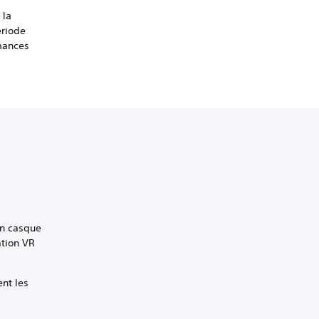
 la
ériode
rmances
un casque
ation VR
ent les