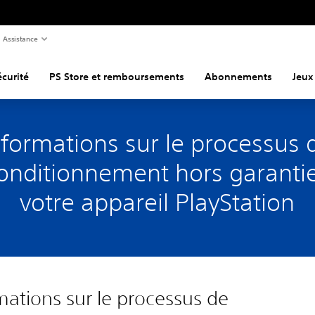
Assistance
curité
PS Store et remboursements
Abonnements
Jeux
nformations sur le processus 
onditionnement hors garanti
votre appareil PlayStation
mations sur le processus de