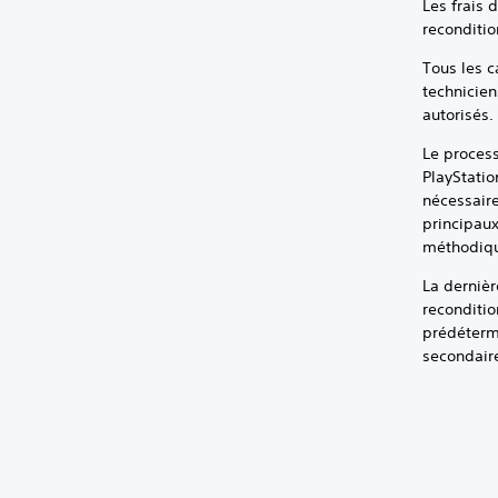
Les frais 
reconditio
Tous les c
technicien
autorisés.
Le proces
PlayStatio
nécessaire
principau
méthodique
La dernièr
reconditi
prédétermi
secondair