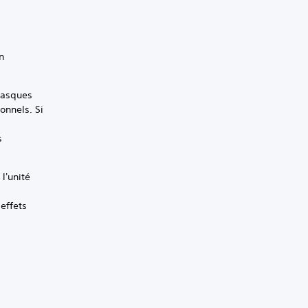
n
casques
onnels. Si
s
l'unité
effets