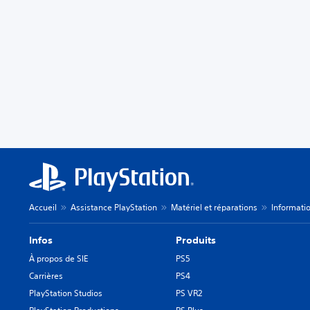
Accueil
Assistance PlayStation
Matériel et réparations
Informatio
Infos
Produits
À propos de SIE
PS5
Carrières
PS4
PlayStation Studios
PS VR2