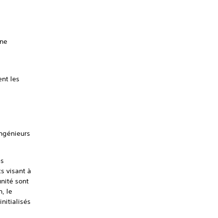
une
e
ent les
ingénieurs
es
s visant à
unité sont
, le
nitialisés