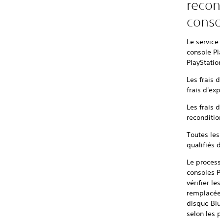
recon
conso
Le service
console P
PlayStatio
Les frais 
frais d'ex
Les frais 
reconditio
Toutes les
qualifiés 
Le process
consoles P
vérifier l
remplacées
disque Blu
selon les 