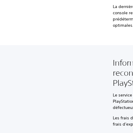
La dernièr
console r
prédétermi
optimales
Infor
recon
PlayS
Le service
PlayStati
défectueux
Les frais 
frais d'exp