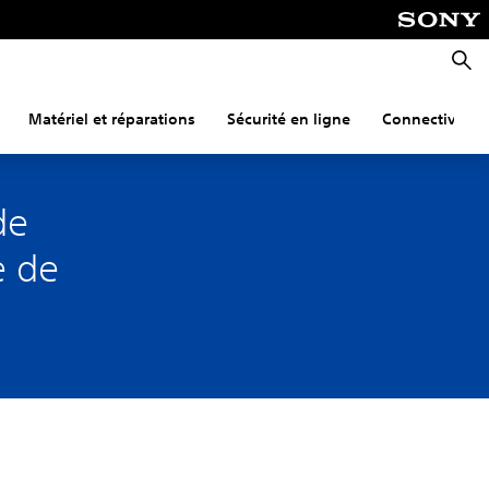
Reche
Matériel et réparations
Sécurité en ligne
Connectivité
de
e de