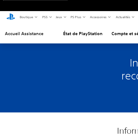
Boutique
PS5
Jeux
PS Plus
Accessoires
Actualités
Accueil Assistance
État de PlayStation
Compte et sé
I
rec
Infor