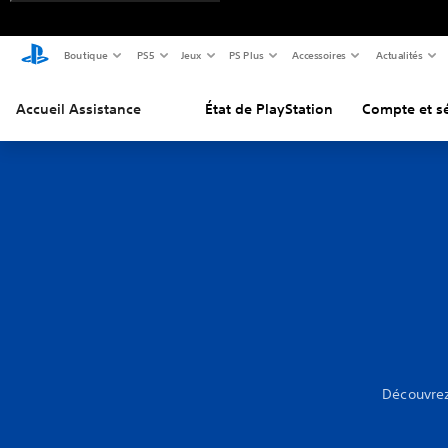
Boutique
PS5
Jeux
PS Plus
Accessoires
Actualités
Accueil Assistance
État de PlayStation
Compte et sé
Découvrez