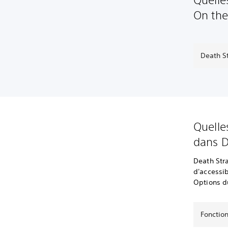
On the
Death S
Quelles
dans D
Death Str
d'accessib
Options d
Fonction