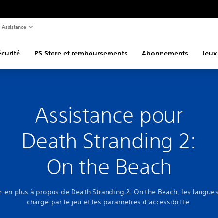
Assistance
curité
PS Store et remboursements
Abonnements
Jeux
Assistance pour
Death Stranding 2:
On the Beach
-en plus à propos de Death Stranding 2: On the Beach, les langues
charge par le jeu et les paramètres d'accessibilité.