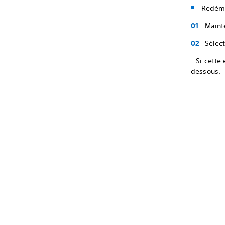
Redéma
Maint
Sélec
- Si cette
dessous.