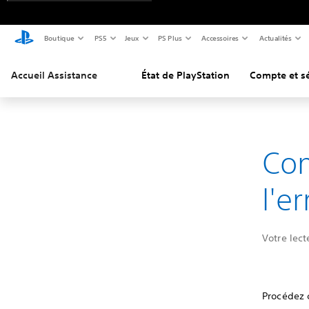
Boutique
PS5
Jeux
PS Plus
Accessoires
Actualités
Accueil Assistance
État de PlayStation
Compte et sé
Co
l'e
Votre lect
Procédez 