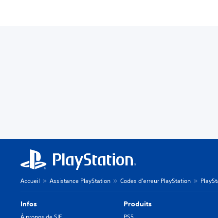
Accueil
Assistance PlayStation
Codes d'erreur PlayStation
PlaySt
Infos
Produits
À propos de SIE
PS5