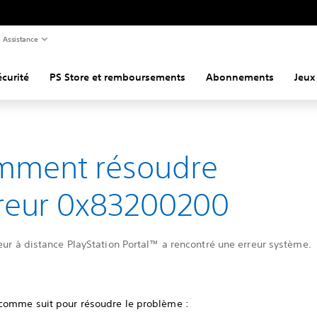
Assistance
curité
PS Store et remboursements
Abonnements
Jeux
mment résoudre
rreur 0x8320
0200
eur à distance PlayStation Portal™ a rencontré une erreur système.
comme suit pour résoudre le problème :