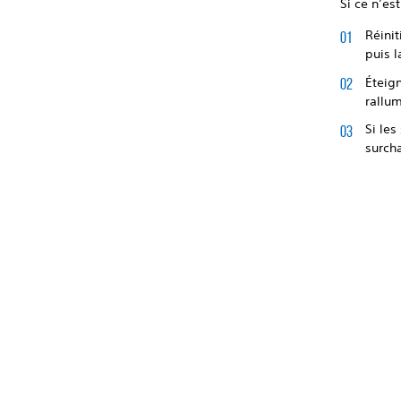
Si ce n’es
Réinit
puis l
Éteig
rallum
Si les
surch