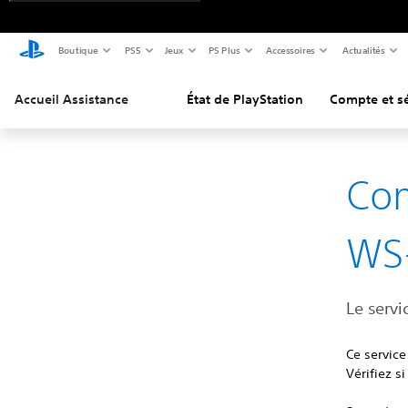
Boutique
PS5
Jeux
PS Plus
Accessoires
Actualités
Accueil Assistance
État de PlayStation
Compte et sé
Com
WS-
Le serv
Ce service
Vérifiez s