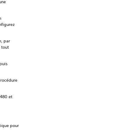
une
n
nfigurez
n, par
 tout
puis
 procédure
3480 et
.
tique pour