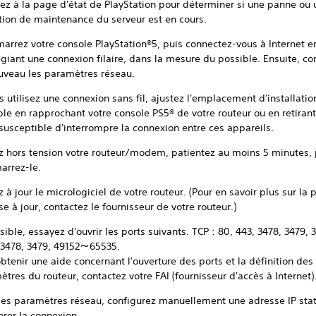
ez à la page d'état de PlayStation pour déterminer si une panne ou 
tion de maintenance du serveur est en cours.
arrez votre console PlayStation®5, puis connectez-vous à Internet e
égiant une connexion filaire, dans la mesure du possible. Ensuite, co
uveau les paramètres réseau.
s utilisez une connexion sans fil, ajustez l'emplacement d'installatio
le en rapprochant votre console PS5® de votre routeur ou en retirant
susceptible d'interrompre la connexion entre ces appareils.
z hors tension votre routeur/modem, patientez au moins 5 minutes, 
arrez-le.
 à jour le micrologiciel de votre routeur. (Pour en savoir plus sur la
e à jour, contactez le fournisseur de votre routeur.)
sible, essayez d'ouvrir les ports suivants. TCP : 80, 443, 3478, 3479, 
 3478, 3479, 49152～65535.
btenir une aide concernant l'ouverture des ports et la définition des
tres du routeur, contactez votre FAI (fournisseur d'accès à Internet)
les paramètres réseau, configurez manuellement une adresse IP sta
orer la connexion.