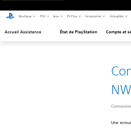
Boutique
PS5
Jeux
PS Plus
Accessoires
Actualités
Accueil Assistance
État de PlayStation
Compte et sé
Com
NW
Connexion
Une erreur