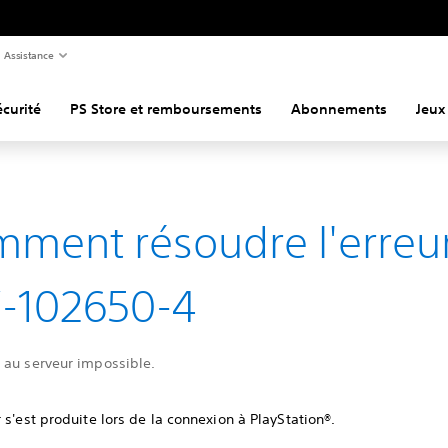
Assistance
curité
PS Store et remboursements
Abonnements
Jeux
ment résoudre l'erreu
-102650-4
 au serveur impossible.
 s'est produite lors de la connexion à PlayStation®.