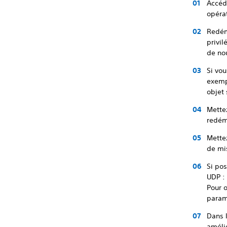
Accéd
opéra
Redém
privil
de no
Si vou
exemp
objet 
Mette
redém
Mettez
de mis
Si pos
UDP :
Pour o
paramè
Dans 
améli