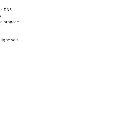
es DNS.
s
ic proposé
ligne soit