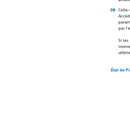
Celle
Accéd
param
par l'
Si les
momen
ultér
État de P