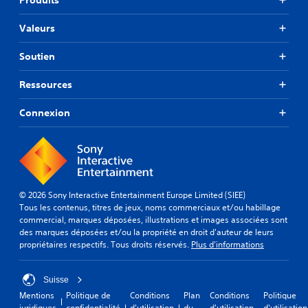
Valeurs
Soutien
Ressources
Connexion
© 2026 Sony Interactive Entertainment Europe Limited (SIEE)
Tous les contenus, titres de jeux, noms commerciaux et/ou habillage
commercial, marques déposées, illustrations et images associées sont
des marques déposées et/ou la propriété en droit d'auteur de leurs
propriétaires respectifs. Tous droits réservés.
Plus d'informations
Suisse
Mentions
Politique de
Conditions
Plan
Conditions
Politique
juridiques
confidentialité
d'utilisation
du
d'utilisation
d'utilisation