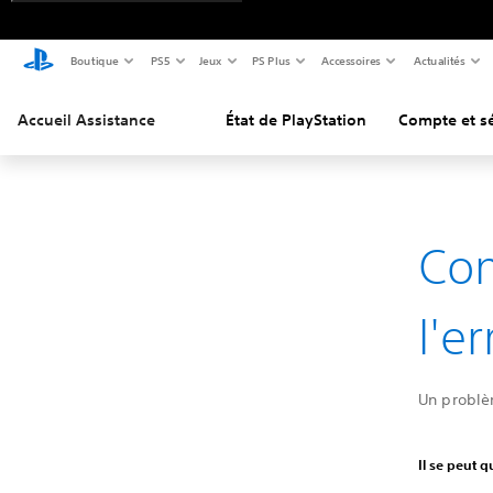
Boutique
PS5
Jeux
PS Plus
Accessoires
Actualités
Accueil Assistance
État de PlayStation
Compte et sé
Co
l'e
Un problè
Il se peut 