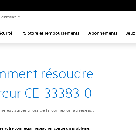
Assistance
curité
PS Store et remboursements
Abonnements
Jeux
mment résoudre
rreur CE-33383-0
me est survenu lors de la connexion au réseau.
que votre connexion réseau rencontre un problème.