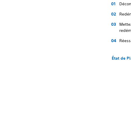
Décon
Redém
Mette
redém
Réess
État de P