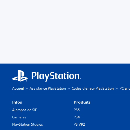
Accueil
Assistance PlayStation
Codes d'erreur PlayStation
PC Err
Infos
Produits
À propos de SIE
PS5
Carrières
PS4
PlayStation Studios
PS VR2