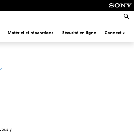
Reche
Matériel et réparations
Sécurité en ligne
Connectivité
r
vous y