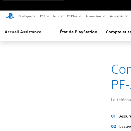
Boutique
PS5
Jeux
PS Plus
Accessoires
Actualités
Accueil Assistance
État de PlayStation
Compte et sé
Com
PF-
Le télécha
Assure
Essay