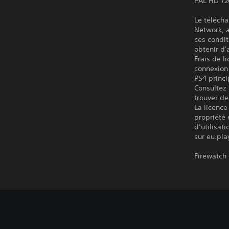
PAL HD 7
Le télécha
Network, a
ces condit
obtenir d'
Frais de l
connexion 
PS4 princi
Consultez 
trouver de
La licence
propriété 
d’utilisat
sur eu.pla
Firewatch