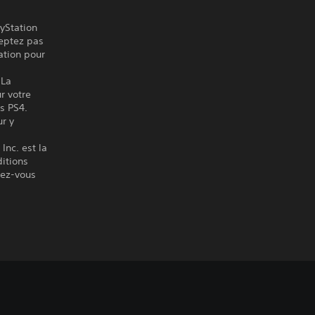
ayStation
ceptez pas
ation pour
 La
r votre
es PS4.
ur y
Inc. est la
itions
ndez-vous