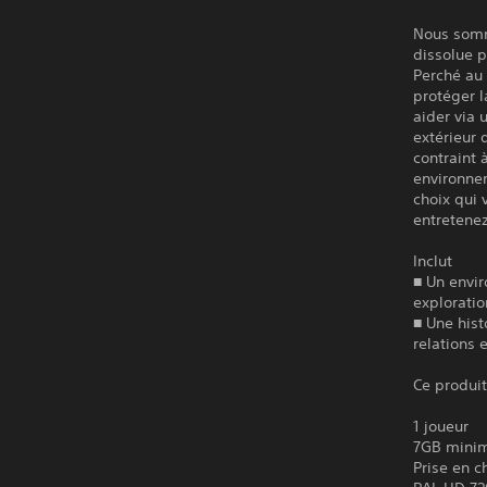
Nous somm
dissolue p
Perché au
protéger l
aider via 
extérieur 
contraint 
environnem
choix qui 
entretenez
Inclut
■ Un envi
exploratio
■ Une hist
relations 
Ce produit
1 joueur
7GB mini
Prise en c