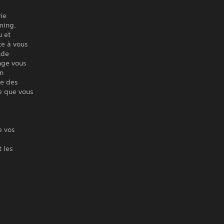
ie
ming.
u et
te à vous
nde
nge vous
un
re des
le que vous
e vos
t les