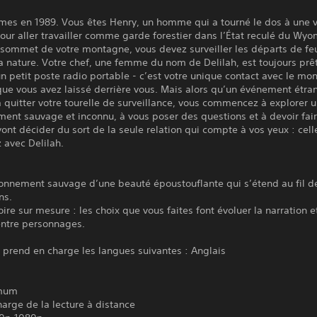
es en 1989. Vous êtes Henry, un homme qui a tourné le dos à une v
our aller travailler comme garde forestier dans l’État reculé du Wyo
 sommet de votre montagne, vous devez surveiller les départs de fe
a nature. Votre chef, une femme du nom de Delilah, est toujours prê
un petit poste radio portable - c’est votre unique contact avec le mo
que vous avez laissé derrière vous. Mais alors qu’un événement étra
à quitter votre tourelle de surveillance, vous commencez à explorer 
ent sauvage et inconnu, à vous poser des questions et à devoir fai
vont décider du sort de la seule relation qui compte à vos yeux : cel
 avec Delilah.
ronnement sauvage d’une beauté époustouflante qui s’étend au fil d
ns.
oire sur mesure : les choix que vous faites font évoluer la narration e
entre personnages.
 prend en charge les langues suivantes : Anglais
mum
harge de la lecture à distance