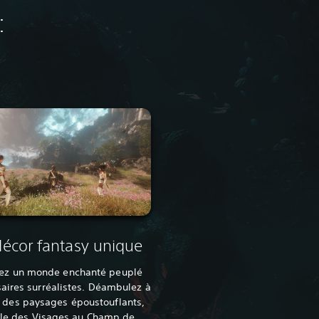
:
écor fantasy unique
rez un monde enchanté peuplé
aires surréalistes. Déambulez à
s des paysages époustouflants,
'île des Visages au Champ de