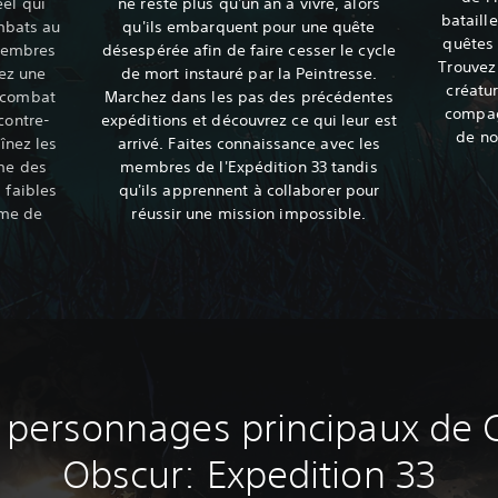
éel qui
ne reste plus qu'un an à vivre, alors
bataill
mbats au
qu'ils embarquent pour une quête
quêtes 
 membres
désespérée afin de faire cesser le cycle
Trouvez
tez une
de mort instauré par la Peintresse.
créatu
 combat
Marchez dans les pas des précédentes
compag
contre-
expéditions et découvrez ce qui leur est
de no
înez les
arrivé. Faites connaissance avec les
me des
membres de l'Expédition 33 tandis
 faibles
qu'ils apprennent à collaborer pour
ème de
réussir une mission impossible.
 personnages principaux de C
Obscur: Expedition 33