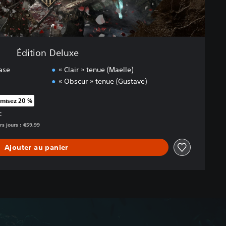
Édition Deluxe
base
« Clair » tenue (Maelle)
« Obscur » tenue (Gustave)
misez 20 %
rt au prix d'origine de €59,99
C
rs jours : €59,99
Ajouter au panier