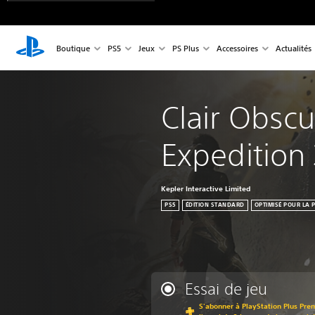
Boutique
PS5
Jeux
PS Plus
Accessoires
Actualités
Clair Obscu
Expedition
Kepler Interactive Limited
PS5
ÉDITION STANDARD
OPTIMISÉ POUR LA 
Essai de jeu
S'abonner à PlayStation Plus Pre