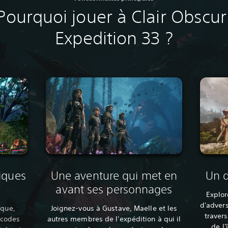
Pourquoi jouer à Clair Obscur
Expedition 33 ?
iques
Une aventure qui met en
Un d
avant ses personnages
Explo
d'advers
ique,
Joignez-vous à Gustave, Maelle et les
traver
s codes
autres membres de l'expédition à qui il
de l