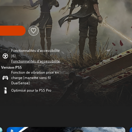
t
Fonctionnalités d'accessibilité
(6)
Fonctionnalités d'accessibilité
Version PS5
Fonction de vibration prise en
charge (manette sans fil
DualSense)
Optimisé pour la PS5 Pro