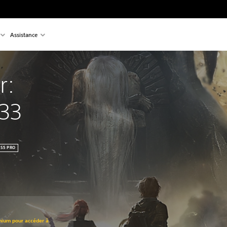
Assistance
r: 
 33
PS5 PRO
mium pour accéder à