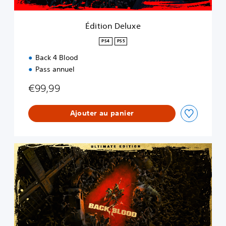
x
e
Édition Deluxe
PS4
PS5
Back 4 Blood
Pass annuel
€99,99
Ajouter au panier
É
d
i
t
i
o
n
U
l