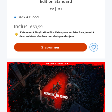
Édition Standard
r
d
PS4
PS5
Back 4 Blood
Inclus
€69,99
Remise par rapport au prix d'origine de €69,99
S'abonner à PlayStation Plus Extra pour accéder à ce jeu et à
des centaines d'autres du catalogue des jeux
S'abonner
É
d
i
t
i
o
n
D
e
l
u