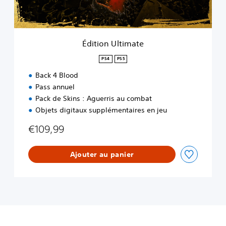
t
i
m
a
Édition Ultimate
t
e
PS4
PS5
Back 4 Blood
Pass annuel
Pack de Skins : Aguerris au combat
Objets digitaux supplémentaires en jeu
€109,99
Ajouter au panier