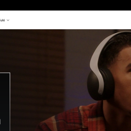
uki
n