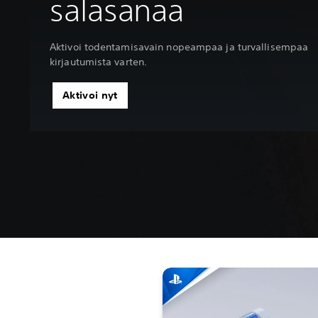
salasanaa
Aktivoi todentamisavain nopeampaa ja turvallisempaa
kirjautumista varten.
Aktivoi nyt