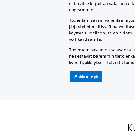
ei tarvitse kirjoittaa salasanaa. 
nopeammin.
Todentamisavain vähentää myös p
järjestelmiin liittyvää haavoittuvu
käyttää uudelleen, se on sidottu P
voit käyttää sitä.
Todentamisavain on salasanaa tu
ne kestävät paremmin tietojenka
kyberhyökkäykset, kuten tietomur
Aktivoi nyt
K