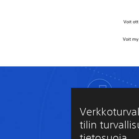
Voit ot
Voit m
Verkkoturval
tilin turvalli
tietosuoja