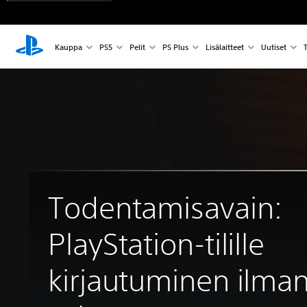
Kauppa
PS5
Pelit
PS Plus
Lisälaitteet
Uutiset
T
Todentamisavain:
PlayStation-tilille
kirjautuminen ilma