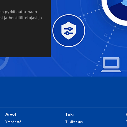
ion pyrkii auttamaan
si ja henkilötietojasi ja
Arvot
Tuki
Ympäristö
Tukikeskus