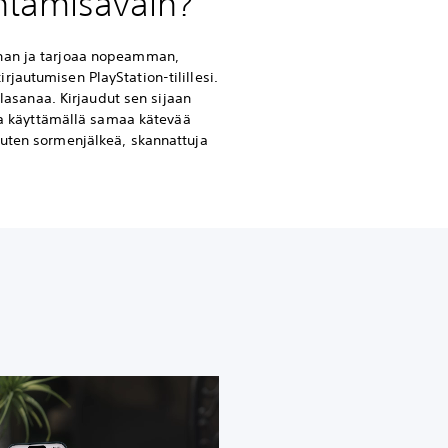
ntamisavain?
nan ja tarjoaa nopeamman,
jautumisen PlayStation-tilillesi.
salasanaa. Kirjaudut sen sijaan
lla käyttämällä samaa kätevää
kuten sormenjälkeä, skannattuja