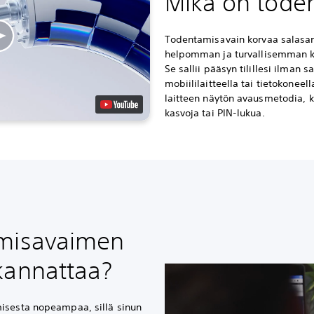
Mikä on tode
Todentamisavain korvaa salasa
helpomman ja turvallisemman kir
Se sallii pääsyn tilillesi ilman 
mobiililaitteella tai tietokonee
laitteen näytön avausmetodia, 
kasvoja tai PIN-lukua.
amisavaimen
kannattaa?
isesta nopeampaa, sillä sinun