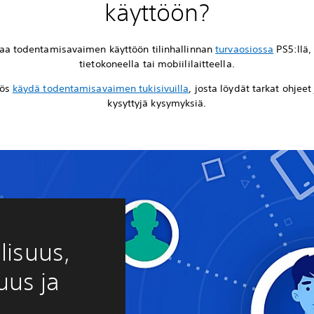
käyttöön?
taa todentamisavaimen käyttöön tilinhallinnan
turvaosiossa
PS5:llä, 
tietokoneella tai mobiililaitteella.
yös
käydä todentamisavaimen tukisivuilla
, josta löydät tarkat ohjeet
kysyttyjä kysymyksiä.
lisuus,
suus ja