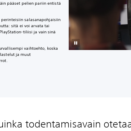
Näin pääset pelien pariin entistä
erinteisiin salasanapohjaisiin
utta: sitä ei voi arvata tai
layStation-tiliisi ja vain sinä
rvallisempi vaihtoehto, koska
lastelut ja muut
rot.
uinka todentamisavain oteta