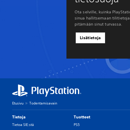
Ota selville, kuinka PlayStat
sinua hallitsemaan tilitietoja
pitämään sinut turvassa.
Lisätietoja
Etusivu
Todentamisavain
Tietoja
Tuotteet
Tietoa SIE:stä
PS5