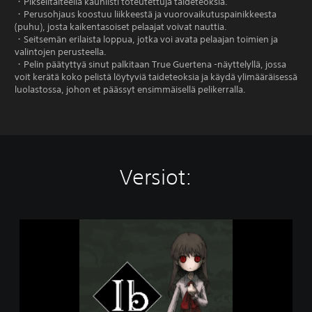
・Pikselitaiteella kauniisti toteutettuja taideteoksia.
・Perusohjaus koostuu liikkeestä ja vuorovaikutuspainikkeesta
(puhu), josta kaikentasoiset pelaajat voivat nauttia.
・Seitsemän erilaista loppua, jotka voi avata pelaajan toimien ja
valintojen perusteella.
・Pelin päätyttyä sinut palkitaan True Guertena -näyttelyllä, jossa
voit kerätä koko pelistä löytyviä taideteoksia ja käydä ylimääräisessä
luolastossa, johon et päässyt ensimmäisellä pelikerralla.
Versiot:
I
b