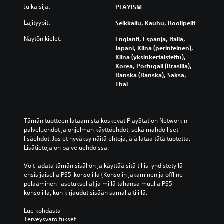
Julkaisija:
PLAYISM
Lajityypit:
Seikkailu, Kauhu, Roolipelit
Näytön kielet:
Englanti, Espanja, Italia,
Japani, Kiina (perinteinen),
Kiina (yksinkertaistettu),
Korea, Portugali (Brasilia),
Ranska (Ranska), Saksa,
Thai
Tämän tuotteen lataamista koskevat PlayStation Networkin 
palveluehdot ja ohjelman käyttöehdot, sekä mahdolliset 
lisäehdot. Jos et hyväksy näitä ehtoja, älä lataa tätä tuotetta. 
Lisätietoja on palveluehdoissa.
Voit ladata tämän sisällön ja käyttää sitä tiliisi yhdistetyllä 
ensisijaisella PS5-konsolilla (Konsolin jakaminen ja offline-
pelaaminen -asetuksella) ja millä tahansa muulla PS5-
konsolilla, kun kirjaudut sisään samalla tilillä.
Lue kohdasta 
Terveysvaroitukset