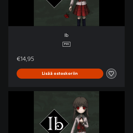
Ib
PS5
€14,95
Lisää ostoskoriin
I
b