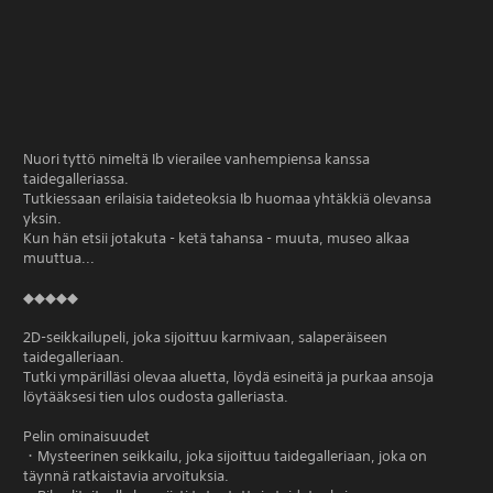
Nuori tyttö nimeltä Ib vierailee vanhempiensa kanssa
taidegalleriassa.
Tutkiessaan erilaisia taideteoksia Ib huomaa yhtäkkiä olevansa
yksin.
Kun hän etsii jotakuta - ketä tahansa - muuta, museo alkaa
muuttua...
◆◆◆◆◆
2D-seikkailupeli, joka sijoittuu karmivaan, salaperäiseen
taidegalleriaan.
Tutki ympärilläsi olevaa aluetta, löydä esineitä ja purkaa ansoja
löytääksesi tien ulos oudosta galleriasta.
Pelin ominaisuudet
・Mysteerinen seikkailu, joka sijoittuu taidegalleriaan, joka on
täynnä ratkaistavia arvoituksia.