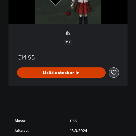
Ib
PS4
€14,95
Lisää ostoskoriin
Alusta:
PS5
Julkaisu:
13.3.2024