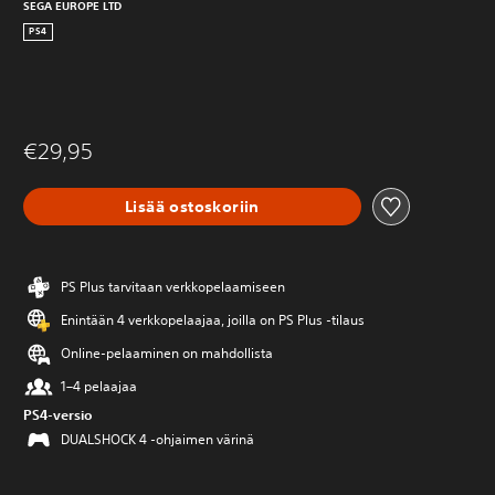
SEGA EUROPE LTD
PS4
€29,95
Lisää ostoskoriin
PS Plus tarvitaan verkkopelaamiseen
Enintään 4 verkkopelaajaa, joilla on PS Plus -tilaus
Online-pelaaminen on mahdollista
1–4 pelaajaa
PS4-versio
DUALSHOCK 4 -ohjaimen värinä