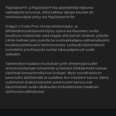
PlayStation®3- ja PlayStation®Vita-järjestelmillä miljoonia
seikkailijoita lumonnut, ehkä kaikkien aikojen kaunein 2D-
toimintaroolipeli siirtyy nyt PlayStation®4:lle!
Dragon’s Crown Pron monipuolisista kauko- ja
lähitaisteluhyökkäyksistä löytyy sopiva ase klassiseen sivulta
kuvattuun mäiskintään sekä magian että kylmän teräksen ystäville.
Lähde matkaan joko joukolla tai sooloseikkailijana valitsemalla jokin
kuudesta pelattavasta hahmoluokasta. Laskeudu kiemurteleviin
tunneleihin ja kohtaa joka nurkan takaa paljastuvat uudet
seikkailut.
Tarkennetun maalatun kuvituksen ja 4K-yhteensopivuuden
ansiosta luolastojen koluaminen ja taistelut lohikäärmeitä vastaan
näyttävät lumoavimmilta kuin koskaan. Myös soundtrackia on
parannettu äänittämällä se uudelleen live-orkesterin kanssa. Nämä
uudistukset yhdessä lukuisten parannusten kanssa ovat
käynnistäneet uuden aikakauden korkeafantasian maailman
sijoittuvissa seikkailuissa!