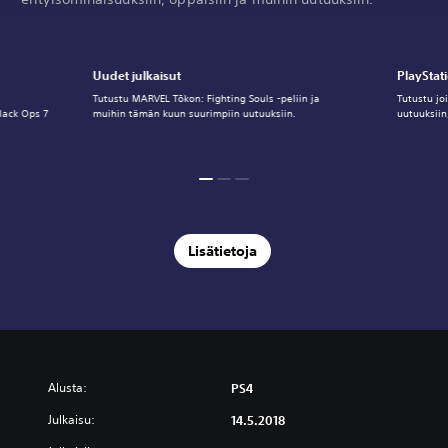
Uudet julkaisut
PlayStati
Tutustu MARVEL Tōkon: Fighting Souls -peliin ja
Tutustu jo
lack Ops 7
muihin tämän kuun suurimpiin uutuuksiin.
uutuuksiin
Lisätietoja
Alusta:
PS4
Julkaisu:
14.5.2018