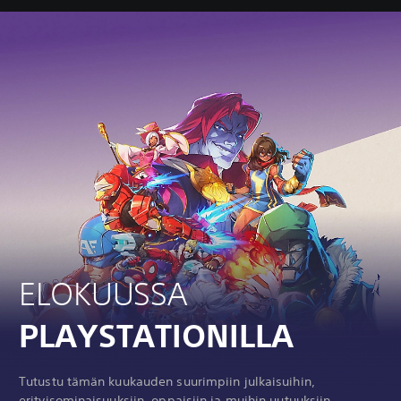
ELOKUUSSA
PLAYSTATIONILLA
Tutustu tämän kuukauden suurimpiin julkaisuihin,
erityisominaisuuksiin, oppaisiin ja muihin uutuuksiin.