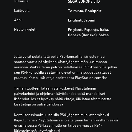
Julkaisija:
SEGA EUROPE LTD
Lajityypit:
Toiminta, Roolipelit
Ääni:
Englanti, Japani
Näytön kielet:
Englanti, Espanja, Italia,
Ranska (Ranska), Saksa
Jotta voisit pelata tätä peliä PS5-konsolilla, järjestelmäsi 
saattaa vaatia päivityksen käyttöjärjestelmän uusimpaan 
versioon. Vaikka tämä peli on pelattavissa PS5-konsolilla, jotkin 
sen PS4-konsolilla saatavilla olevat ominaisuudet saattavat 
puuttua. Katso lisätietoja osoitteessa PlayStation.com/bc.
Tämän tuotteen lataamista koskevat PlayStationin 
palveluehdot ja ohjelman käyttöehdot, sekä mahdolliset 
lisäehdot. Jos et hyväksy näitä ehtoja, älä lataa tätä tuotetta. 
Lisätietoja on palveluehdoissa.
Kertalisenssimaksu useisiin PS4-järjestelmiin lataamiseksi. 
Kirjautuminen PlayStationiin ei ole tarpeen tämän käyttämiseksi 
ensisijaisessa PS4:ssä, mutta on tarpeen muissa PS4-
järjestelmissä käyttämiseksi.